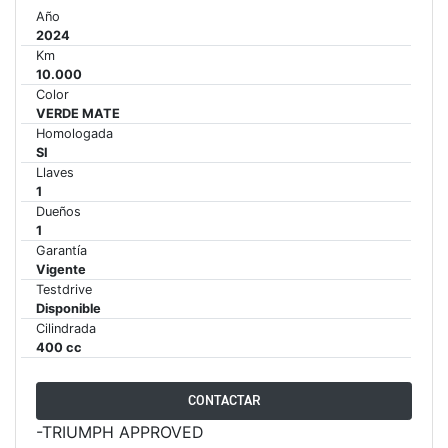
Año
Precio desde $22.990.000
2024
Km
10.000
Y EXPLORER ADVENTURE
Color
TIGER 1200 RALLY EXPLORER
VERDE MATE
ADVENTURE
Homologada
SI
Precio desde $25.990.000
Llaves
1
Marzo JUEVES 26
Dueños
Y
ENCIENDE LA NOCHE.
1
N
VIVE LA RUTA. NIGHT
Garantía
GR
& RIDE TRIUMP
Vigente
Testdrive
Disponible
Cilindrada
TRIDENT 660
400 cc
Precio desde $8.790.000
CONTACTAR
-TRIUMPH APPROVED