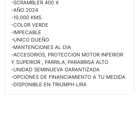
-SCRAMBLER 400 X
NEW
TRIDENT 660
-AÑO 2024
Precio desde $9.090.000
-10.000 KMS.
-COLOR VERDE
-IMPECABLE
-UNICO DUEÑO
NEW
DAYTONA 660
-MANTENCIONES AL DIA
Precio desde $10.590.000
-ACCESORIOS, PROTECCION MOTOR INFERIOR
Y SUPERIOR , PARRILA, PARABRISA ALTO
-UNIDAD SEMINUEVA GARANTIZADA
-OPCIONES DE FINANCIAMIENTO A TU MEDIDA
-DISPONIBLE EN TRIUMPH LIRA
STREET TRIPLE R
Precio desde $11.690.000
NEW
TRIDENT 800
Precio desde $12.690.000