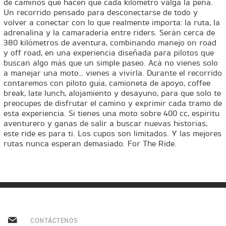
de caminos que hacen que cada kilómetro valga la pena.
ESTOS
Y
RAVEL
T
Un recorrido pensado para desconectarse de todo y
O
volver a conectar con lo que realmente importa: la ruta, la
O
adrenalina y la camaradería entre riders. Serán cerca de
TIGER 850 SPORT TRAVEL
380 kilómetros de aventura, combinando manejo on road
R
Precio desde $13.690.000
TRIUMPH CONQUISTA EL
R
y off road, en una experiencia diseñada para pilotos que
RED BULL ROMANIACS
buscan algo más que un simple paseo. Acá no vienes solo
C
a manejar una moto… vienes a vivirla. Durante el recorrido
C
DITION ALPINE
2025
contaremos con piloto guía, camioneta de apoyo, coffee
Y
TIGER 900 ALPINE EDITION
break, late lunch, alojamiento y desayuno, para que solo te
Y
ALPINE
preocupes de disfrutar el camino y exprimir cada tramo de
C
esta experiencia. Si tienes una moto sobre 400 cc, espíritu
Precio desde $17.690.000
C
aventurero y ganas de salir a buscar nuevas historias,
L
Agosto JUEVES 27
este ride es para ti. Los cupos son limitados. Y las mejores
L
EDITION DESERT
MAGIC NIGHT | TRIUMPH
rutas nunca esperan demasiado. For The Ride.
E
REVEAL SERIES
TIGER 900 DESERT EDITION
E
DESERT
S
S
Precio desde $18.590.000
DO EN
LLEGA A CHILE LA
OPTIMIZADA
 PRO ADVENTURE
MULTIPROPÓSITO
TRIUMPH TIGE
CONTÁCTENOS
TIGER 1200 RALLY PRO