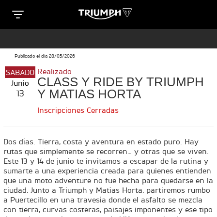
Clos
T
T
R
Publicado el día 28/05/2026
R
Realizado
SABADO
SPECIAL EDITIONS
I
CLASS Y RIDE BY TRIUMPH
Junio
I
Y MATIAS HORTA
13
U
e
U
Inscripciones Cerradas
M
M
TRIDENT 660 TRIBUTE
P
Precio desde $9.090.000
Dos días. Tierra, costa y aventura en estado puro. Hay
P
rutas que simplemente se recorren… y otras que se viven.
H
Este 13 y 14 de junio te invitamos a escapar de la rutina y
n
H
sumarte a una experiencia creada para quienes entienden
M
que una moto adventure no fue hecha para quedarse en la
M
SCRAMBLER 900 ICON
ciudad. Junto a Triumph y Matías Horta, partiremos rumbo
O
a Puertecillo en una travesía donde el asfalto se mezcla
Precio desde $11.990.000
O
con tierra, curvas costeras, paisajes imponentes y ese tipo
T