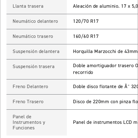
Llanta trasera
Aleación de aluminio. 17 x 5,
TIGER SPORT 660
Precio desde $9.790.000
Neumático delantero
120/70 R17
Neumático trasero
160/60 R17
NEW
TIGER SPORT 660
Suspensión delantera
Horquilla Marzocchi de 43mm
Precio desde $10.090.000
Doble amortiguador trasero O
Suspensión trasera
recorrido
TIGER 800 SPORT
Freno Delantero
Doble disco flotante de Ã˜ 
Precio desde $11.690.000
Freno Trasero
Disco de 220mm con pinza flo
Panel de
TIGER 850 SPORT
Instrumentos y
Panel de instrumentos LCD mul
Precio desde $11.390.000
Funciones