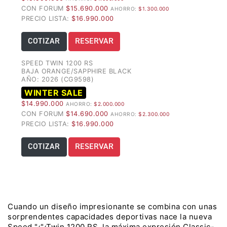
CON FORUM
$15.690.000
AHORRO:
$1.300.000
Precio desde $22.990.000
PRECIO LISTA:
$16.990.000
Y EXPLORER ADVENTURE
COTIZAR
RESERVAR
TIGER 1200 RALLY EXPLORER
ADVENTURE
SPEED TWIN 1200 RS
BAJA ORANGE/SAPPHIRE BLACK
Precio desde $25.990.000
AÑO: 2026 (CG9598)
WINTER SALE
Marzo JUEVES 26
$14.990.000
AHORRO:
$2.000.000
Y
ENCIENDE LA NOCHE.
CON FORUM
$14.690.000
AHORRO:
$2.300.000
N
VIVE LA RUTA. NIGHT
PRECIO LISTA:
$16.990.000
GR
& RIDE TRIUMP
COTIZAR
RESERVAR
TRIDENT 660
Precio desde $8.790.000
Cuando un diseño impresionante se combina con unas
sorprendentes capacidades deportivas nace la nueva
Speed "‹"‹Twin 1200 RS, la máxima expresión Classic-