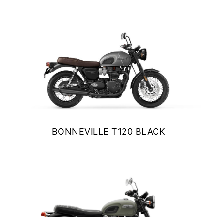
NEW
TF 250-X
VER DETALLES
COTIZAR
Precio desde $9.690.000
NEW
TF250-E
Precio desde $9.990.000
TF450-X
BONNEVILLE T120 BLACK
Precio desde $10.690.000
$ 13.690.000
VER DETALLES
COTIZAR
NEW
TF450-E
Precio desde $10.990.000