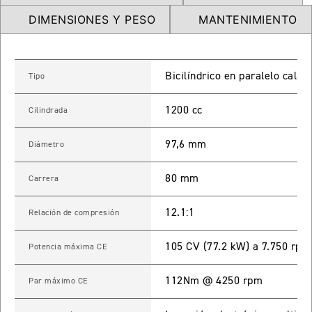
DIMENSIONES Y PESO
MANTENIMIENTO
65 RX
STREET TRIPLE 765 RX
Bicilíndrico en paralelo calad
Tipo
Precio desde $15.890.000
1200 cc
Cilindrada
65 MOTO2
97,6 mm
Diámetro
STREET TRIPLE 765 MOTO2
80 mm
Carrera
Precio desde $17.490.000
12.1:1
Relación de compresión
00 RS
105 CV (77.2 kW) a 7.750 rpm
Potencia máxima CE
NEW
SPEED TRIPLE 1200 RS
Precio desde $20.090.000
112Nm @ 4250 rpm
Par máximo CE
 R