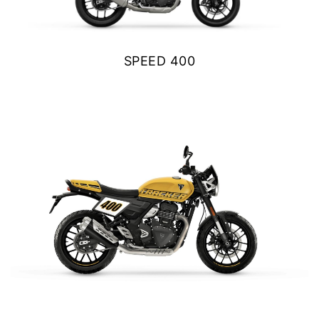
Y EXPLORER
TIGER 1200 RALLY EXPLORER
SPEED 400
Precio desde $23.420.000
$ 5.390.000
VER DETALLES
COTIZAR
SPEED 400
Precio desde $4.790.000
NEW
TRACKER 400
NEW TRACKER 400
Precio desde $5.290.000