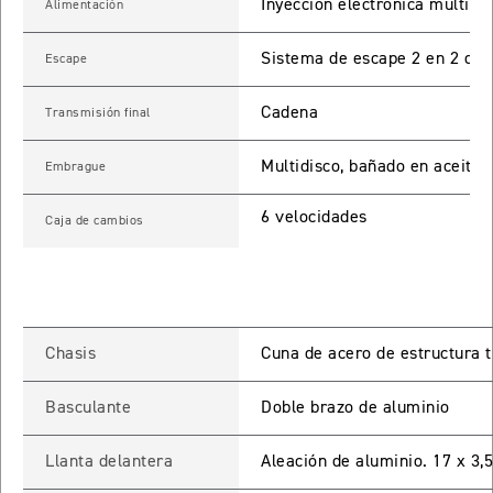
Inyección electrónica multi-p
Alimentación
ROCKET 3 STORM R
Sistema de escape 2 en 2 de a
Escape
Precio desde $26.590.000
Cadena
 GT
Transmisión final
ROCKET 3 STORM GT
Multidisco, bañado en aceite y
Embrague
Precio desde $28.590.000
6 velocidades
Caja de cambios
Chasis
Cuna de acero de estructura t
TIGER SPORT 660
Basculante
Doble brazo de aluminio
Precio desde $8.490.000
Llanta delantera
Aleación de aluminio. 17 x 3,