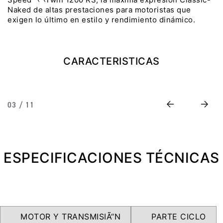
NEW
TRIDENT 660
Naked de altas prestaciones para motoristas que
exigen lo último en estilo y rendimiento dinámico.
Precio desde $9.090.000
CARACTERISTICAS
NEW
DAYTONA 660
Precio desde $10.590.000
Previous
Next
03 / 11
STREET TRIPLE R
ESPECIFICACIONES TÉCNICAS
Precio desde $11.690.000
NEW
TRIDENT 800
MOTOR Y TRANSMISIÃ“N
PARTE CICLO
Precio desde $12.690.000