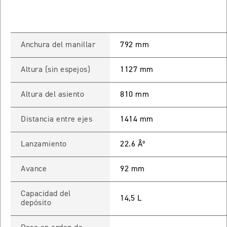
 TOURING
NEW
TIGER SPORT 800 TOURING
Anchura del manillar
792 mm
Precio desde $13.690.000
Altura (sin espejos)
1127 mm
Altura del asiento
810 mm
TIGER 900 GT
Precio desde $15.390.000
Distancia entre ejes
1414 mm
O
Lanzamiento
22.6 Âº
TIGER 900 GT PRO
Avance
92 mm
Precio desde $16.390.000
Capacidad del
14,5 L
 EDITION
depósito
NEW
TIGER 900 ALPINE EDITION