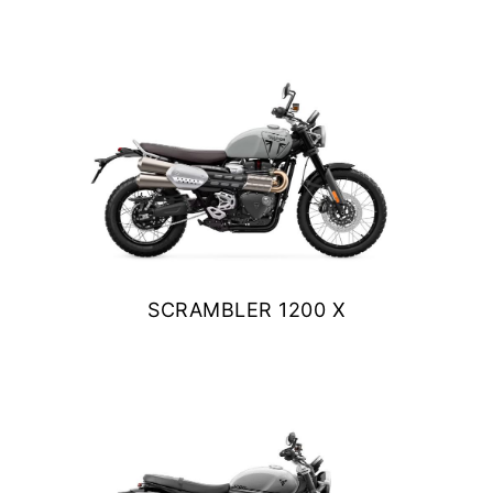
NEW BONNEVILLE T120
BLACK
$ 13.990.000
VER DETALLES
COTIZAR
SCRAMBLER 1200 X
$ 14.390.000
VER DETALLES
COTIZAR