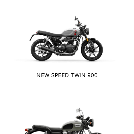
VER DETALLES
COTIZAR
NEW
SCRAMBLER 900
Precio desde $12.690.000
BONNEVILLE T120
Precio desde $12.640.000
 BLACK
NEW SPEED TWIN 900
BONNEVILLE T120 BLACK
$ 11.690.000
Precio desde $13.390.000
VER DETALLES
COTIZAR
NEW
BONNEVILLE T120
Precio desde $13.690.000