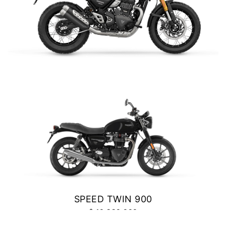
Precio desde $10.040.000
NEW
BONNEVILE T100
SCRAMBLER 400 XC
Precio desde $11.690.000
$ 6.990.000
VER DETALLES
COTIZAR
BONNEVILLE T100
Precio desde $9.990.000
SCRAMBLER 900
Precio desde $12.190.000
SPEED TWIN 900
$ 10.990.000