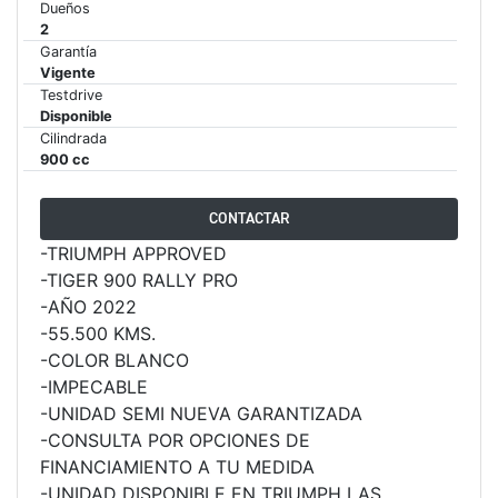
Dueños
2
65 RX
Garantía
Vigente
Testdrive
STREET TRIPLE 765 RX
Disponible
Precio desde $15.890.000
Cilindrada
900 cc
65 MOTO2
CONTACTAR
-TRIUMPH APPROVED
STREET TRIPLE 765 MOTO2
-TIGER 900 RALLY PRO
Precio desde $17.490.000
-AÑO 2022
-55.500 KMS.
00 RS
-COLOR BLANCO
-IMPECABLE
NEW
SPEED TRIPLE 1200 RS
-UNIDAD SEMI NUEVA GARANTIZADA
Precio desde $20.090.000
-CONSULTA POR OPCIONES DE
FINANCIAMIENTO A TU MEDIDA
 R
-UNIDAD DISPONIBLE EN TRIUMPH LAS