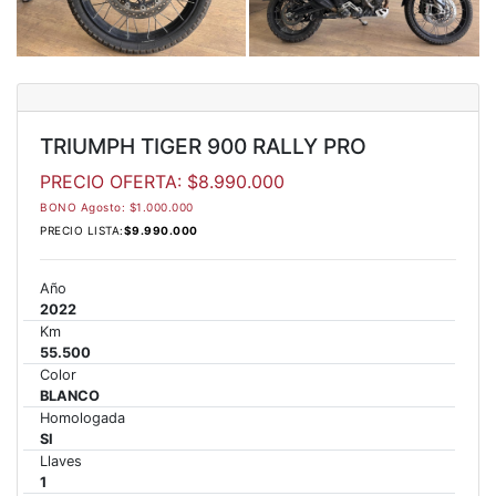
NEW
TRIDENT 660
Precio desde $9.090.000
TRIUMPH TIGER 900 RALLY PRO
NEW
DAYTONA 660
PRECIO OFERTA: $8.990.000
Precio desde $10.590.000
BONO Agosto: $1.000.000
PRECIO LISTA:
$9.990.000
Año
STREET TRIPLE R
2022
Km
Precio desde $11.690.000
55.500
Color
BLANCO
Homologada
SI
NEW
TRIDENT 800
Llaves
1
Precio desde $12.690.000