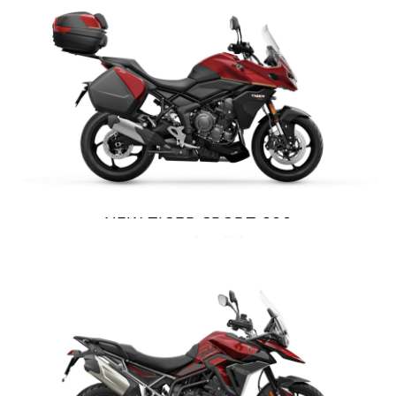
NEW
SCRAMBLER 900
Precio desde $12.690.000
BONNEVILLE T120
Precio desde $12.640.000
 BLACK
NEW TIGER SPORT 800
BONNEVILLE T120 BLACK
TOURING
Precio desde $13.390.000
$ 13.990.000
VER DETALLES
COTIZAR
NEW
BONNEVILLE T120
Precio desde $13.690.000