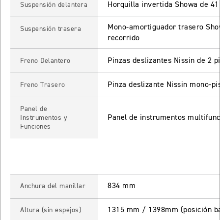
Horquilla invertida Showa de 4
Suspensión delantera
TIGER SPORT 660
Mono-amortiguador trasero Show
Suspensión trasera
Precio desde $9.790.000
recorrido
Pinzas deslizantes Nissin de 2 
Freno Delantero
NEW
TIGER SPORT 660
Pinza deslizante Nissin mono-pi
Freno Trasero
Precio desde $10.090.000
Panel de
Panel de instrumentos multifunc
Instrumentos y
Funciones
TIGER 800 SPORT
Precio desde $11.690.000
834 mm
Anchura del manillar
TIGER 850 SPORT
Precio desde $11.390.000
1315 mm / 1398mm (posición ba
Altura (sin espejos)