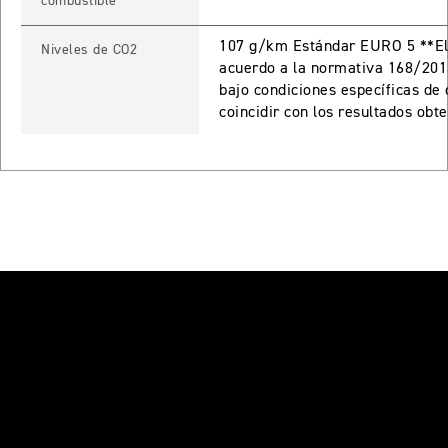
combustible
Precio desde $17.690.000
107 g/km Estándar EURO 5 **El 
Niveles de CO2
acuerdo a la normativa 168/201
 PRO
bajo condiciones específicas de
coincidir con los resultados obt
TIGER 900 RALLY PRO
Precio desde $17.890.000
T EDITION
NEW
TIGER 900 DESERT EDITION
Precio desde $18.590.000
RO
TIGER 1200 GT PRO
Precio desde $20.390.000
E EDITION