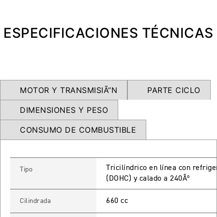
NEW
TRIDENT 660
Precio desde $9.090.000
ESPECIFICACIONES TÉCNICAS
NEW
DAYTONA 660
Precio desde $10.590.000
MOTOR Y TRANSMISIÃ“N
PARTE CICLO
DIMENSIONES Y PESO
CONSUMO DE COMBUSTIBLE
STREET TRIPLE R
Precio desde $11.690.000
Tricilíndrico en línea con refrig
Tipo
(DOHC) y calado a 240Âº
NEW
TRIDENT 800
660 cc
Cilindrada
Precio desde $12.690.000