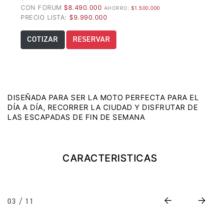
CON FORUM
$8.490.000
AHORRO:
$1.500.000
Precio desde $22.990.000
PRECIO LISTA:
$9.990.000
Y EXPLORER ADVENTURE
COTIZAR
RESERVAR
TIGER 1200 RALLY EXPLORER
ADVENTURE
Precio desde $25.990.000
Marzo JUEVES 26
DISEÑADA PARA SER LA MOTO PERFECTA PARA EL
DÍA A DÍA, RECORRER LA CIUDAD Y DISFRUTAR DE
Y
ENCIENDE LA NOCHE.
LAS ESCAPADAS DE FIN DE SEMANA
N
VIVE LA RUTA. NIGHT
GR
& RIDE TRIUMP
CARACTERISTICAS
TRIDENT 660
Precio desde $8.790.000
Previous
Next
03 / 11