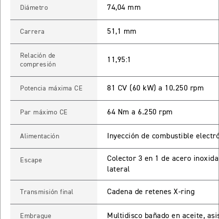
74,04 mm
Diámetro
65 RX
51,1 mm
Carrera
STREET TRIPLE 765 RX
Relación de
11,95:1
Precio desde $15.890.000
compresión
65 MOTO2
81 CV (60 kW) a 10.250 rpm
Potencia máxima CE
64 Nm a 6.250 rpm
Par máximo CE
STREET TRIPLE 765 MOTO2
Precio desde $17.490.000
Inyección de combustible electr
Alimentación
00 RS
Colector 3 en 1 de acero inoxida
Escape
lateral
NEW
SPEED TRIPLE 1200 RS
Precio desde $20.090.000
Cadena de retenes X-ring
Transmisión final
 R
Multidisco bañado en aceite, asis
Embrague