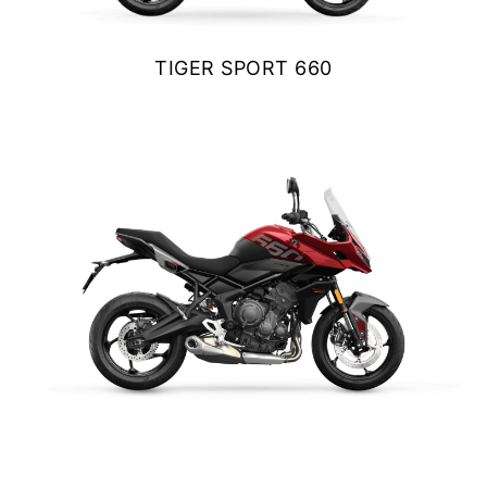
Y EXPLORER
TIGER SPORT 660
TIGER 1200 RALLY EXPLORER
$ 9.990.000
Precio desde $23.420.000
VER DETALLES
COTIZAR
SPEED 400
Precio desde $4.790.000
TIGER SPORT 660
NEW
TRACKER 400
$ 9.990.000
Precio desde $5.290.000