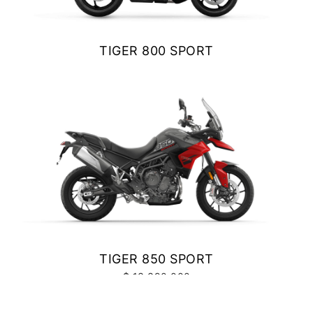
Precio desde $10.040.000
TIGER 800 SPORT
$ 11.990.000
NEW
BONNEVILE T100
VER DETALLES
COTIZAR
Precio desde $11.690.000
BONNEVILLE T100
Precio desde $9.990.000
SCRAMBLER 900
TIGER 850 SPORT
Precio desde $12.190.000
$ 13.390.000
VER DETALLES
COTIZAR