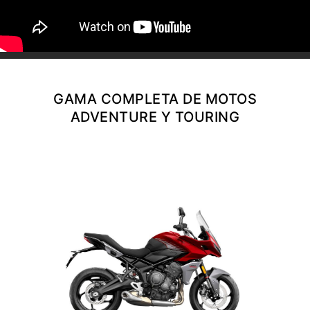
NEW
TIGER 1200 ALPINE
EDITION
Precio desde $23.400.000
Y PRO
GAMA COMPLETA DE MOTOS
TIGER 1200 RALLY PRO
ADVENTURE Y TOURING
Precio desde $21.520.000
RT EDITION
NEW
TIGER 1200 DESERT
EDITION
Precio desde $24.500.000
XPLORER
TIGER 1200 GT EXPLORER
Precio desde $25.590.000