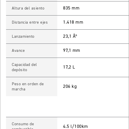
 TOURING
835 mm
Altura del asiento
NEW
TIGER SPORT 800 TOURING
1.418 mm
Distancia entre ejes
Precio desde $13.690.000
23,1 Âº
Lanzamiento
97,1 mm
Avance
TIGER 900 GT
Precio desde $15.390.000
Capacidad del
17,2 L
depósito
O
Peso en orden de
206 kg
marcha
TIGER 900 GT PRO
Precio desde $16.390.000
 EDITION
Consumo de
NEW
TIGER 900 ALPINE EDITION
4.5 l/100km