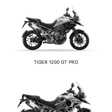
NEW
TF 250-X
$ 18.890.000
Precio desde $9.690.000
VER DETALLES
COTIZAR
NEW
TF250-E
Precio desde $9.990.000
TIGER 1200 GT PRO
TF450-X
$ 23.790.000
Precio desde $10.690.000
VER DETALLES
COTIZAR
NEW
TF450-E
Precio desde $10.990.000