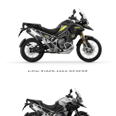
VER DETALLES
COTIZAR
NEW TIGER 1200 DESERT
EDITION
$ 24.900.000
VER DETALLES
COTIZAR