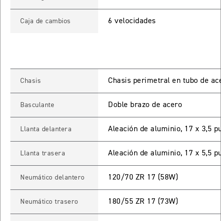
ROCKET 3 STORM R
6 velocidades
Caja de cambios
Precio desde $26.590.000
 GT
ROCKET 3 STORM GT
Chasis perimetral en tubo de ac
Chasis
Precio desde $28.590.000
Doble brazo de acero
Basculante
Aleación de aluminio, 17 x 3,5 p
Llanta delantera
Aleación de aluminio, 17 x 5,5 p
Llanta trasera
TIGER SPORT 660
120/70 ZR 17 (58W)
Neumático delantero
Precio desde $8.490.000
180/55 ZR 17 (73W)
Neumático trasero