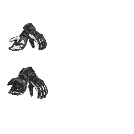
NEW
TRIDENT 660
Precio desde $9.090.000
NEW
DAYTONA 660
Precio desde $10.590.000
STREET TRIPLE R
Precio desde $11.690.000
NEW
TRIDENT 800
Precio desde $12.690.000