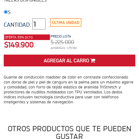
TALLAS DISPONIBLES:
ADVENTURE
Precio desde $22.990.000
S
ÚLTIMA UNIDAD
 EXPLORER ADVENTURE
CANTIDAD:
TIGER 1200 RALLY EXPLORER
PRECIO LISTA
OFERTA 33%
DCTO
$ 225.000
ADVENTURE
$149.900
AHORRAS: $75.100
Precio desde $25.990.000
Marzo JUEVES 26
ENCIENDE LA NOCHE.
AGREGAR AL CARRO
VIVE LA RUTA. NIGHT &
RIDE TRIUMP
ROADSTERS
Guante de conducción roadster de color en contraste confeccionado
con dorso de piel y piel de canguro en la palma para un máximo agarre
y comodidad, con forro de tejido elástico de aramida TriStretch y
protectores de nudillos moldeados con TPU ventilados. Los dedos
índices incluyen tecnología conductiva para usar con teléfonos
inteligentes y sistemas de navegación.
TRIDENT 660
Precio desde $8.790.000
OTROS PRODUCTOS QUE TE PUEDEN
GUSTAR