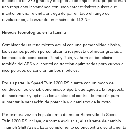
encendido de 270 grados y el cigüeñal de baja inercia proporcionan
ADVENTURE
una respuesta instantánea con unos característicos pulsos que
mantienen una rotunda entrega de par en todo el rango de
Precio desde $22.990.000
revoluciones, alcanzando un máximo de 112 Nm.
 EXPLORER ADVENTURE
Nuevas tecnologías en la familia
TIGER 1200 RALLY EXPLORER
Combinando un rendimiento actual con una personalidad clásica,
ADVENTURE
Marzo JUEVES 26
los usuarios pueden personalizar la respuesta del motor gracias a
Precio desde $25.990.000
ENCIENDE LA NOCHE.
los modos de conducción Road y Rain, y ahora se benefician
VIVE LA RUTA. NIGHT &
también del ABS y el control de tracción optimizados para curvas e
RIDE TRIUMP
incorporados de serie en ambos modelos.
ROADSTERS
Por su parte, la Speed Twin 1200 RS cuenta con un modo de
conducción adicional, denominado Sport, que agudiza la respuesta
del acelerador y optimiza los ajustes del control de tracción para
aumentar la sensación de potencia y dinamismo de la moto.
TRIDENT 660
Por primera vez en la plataforma de motor Bonneville, la Speed
Precio desde $8.790.000
Twin 1200 RS incluye, de forma exclusiva, el asistente de cambio
Triumph Shift Assist. Este complemento se encuentra discretamente