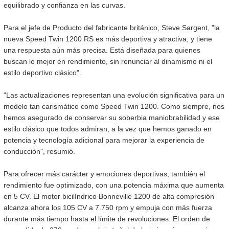
ESTOS
Y
equilibrado y confianza en las curvas.
RAVEL
T
O
Para el jefe de Producto del fabricante británico, Steve Sargent, "la
O
TIGER 850 SPORT TRAVEL
nueva Speed Twin 1200 RS es más deportiva y atractiva, y tiene
R
Precio desde $13.690.000
TRIUMPH CONQUISTA EL
una respuesta aún más precisa. Está diseñada para quienes
R
buscan lo mejor en rendimiento, sin renunciar al dinamismo ni el
RED BULL ROMANIACS
C
estilo deportivo clásico".
C
DITION ALPINE
2025
Y
TIGER 900 ALPINE EDITION
Y
"Las actualizaciones representan una evolución significativa para un
ALPINE
modelo tan carismático como Speed Twin 1200. Como siempre, nos
C
Precio desde $17.690.000
C
hemos asegurado de conservar su soberbia maniobrabilidad y ese
L
estilo clásico que todos admiran, a la vez que hemos ganado en
Agosto JUEVES 27
L
EDITION DESERT
potencia y tecnología adicional para mejorar la experiencia de
MAGIC NIGHT | TRIUMPH
E
conducción", resumió.
REVEAL SERIES
TIGER 900 DESERT EDITION
E
DESERT
S
Para ofrecer más carácter y emociones deportivas, también el
S
Precio desde $18.590.000
DO EN
LLEGA A CHILE LA
rendimiento fue optimizado, con una potencia máxima que aumenta
en 5 CV. El motor bicilíndrico Bonneville 1200 de alta compresión
OPTIMIZADA
 PRO ADVENTURE
alcanza ahora los 105 CV a 7.750 rpm y empuja con más fuerza
MULTIPROPÓSITO
durante más tiempo hasta el límite de revoluciones. El orden de
TRIUMPH TIGE
TIGER 1200 RALLY PRO