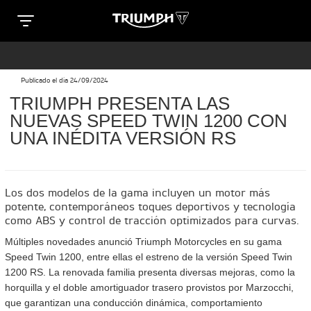
Clos
T
T
R
Publicado el día 24/09/2024
R
TRIUMPH PRESENTA LAS
SPECIAL EDITIONS
I
NUEVAS SPEED TWIN 1200 CON
I
UNA INÉDITA VERSIÓN RS
U
e
U
M
M
TRIDENT 660 TRIBUTE
Los dos modelos de la gama incluyen un motor más
P
Precio desde $9.090.000
potente, contemporáneos toques deportivos y tecnología
P
como ABS y control de tracción optimizados para curvas.
H
n
H
Múltiples novedades anunció Triumph Motorcycles en su gama
M
Speed Twin 1200, entre ellas el estreno de la versión Speed Twin
M
SCRAMBLER 900 ICON
1200 RS. La renovada familia presenta diversas mejoras, como la
O
Precio desde $11.990.000
horquilla y el doble amortiguador trasero provistos por Marzocchi,
O
que garantizan una conducción dinámica, comportamiento
T