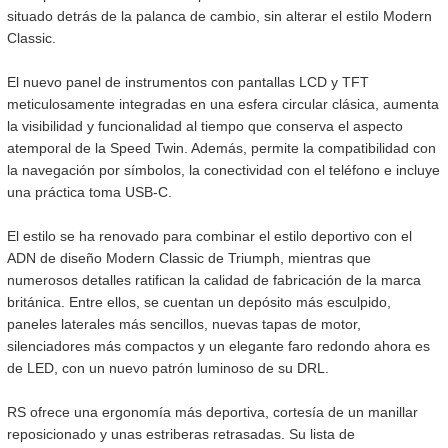
situado detrás de la palanca de cambio, sin alterar el estilo Modern
Classic.
NEW
TRIDENT 660
Precio desde $9.090.000
El nuevo panel de instrumentos con pantallas LCD y TFT
meticulosamente integradas en una esfera circular clásica, aumenta
la visibilidad y funcionalidad al tiempo que conserva el aspecto
atemporal de la Speed Twin. Además, permite la compatibilidad con
la navegación por símbolos, la conectividad con el teléfono e incluye
NEW
DAYTONA 660
una práctica toma USB-C.
Precio desde $10.590.000
El estilo se ha renovado para combinar el estilo deportivo con el
ADN de diseño Modern Classic de Triumph, mientras que
numerosos detalles ratifican la calidad de fabricación de la marca
británica. Entre ellos, se cuentan un depósito más esculpido,
paneles laterales más sencillos, nuevas tapas de motor,
STREET TRIPLE R
silenciadores más compactos y un elegante faro redondo ahora es
Precio desde $11.690.000
de LED, con un nuevo patrón luminoso de su DRL.
RS ofrece una ergonomía más deportiva, cortesía de un manillar
reposicionado y unas estriberas retrasadas. Su lista de