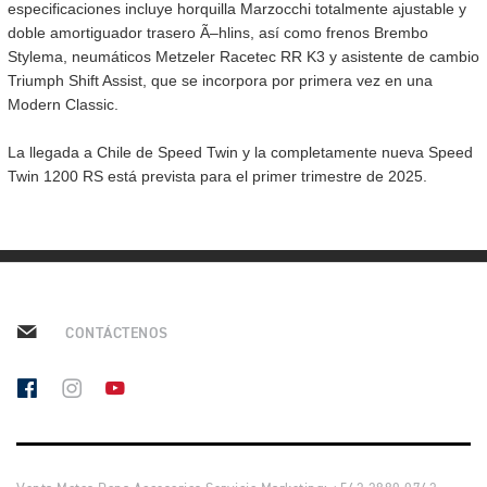
especificaciones incluye horquilla Marzocchi totalmente ajustable y
NEW
TRIDENT 800
doble amortiguador trasero Ã–hlins, así como frenos Brembo
Precio desde $12.690.000
Stylema, neumáticos Metzeler Racetec RR K3 y asistente de cambio
Triumph Shift Assist, que se incorpora por primera vez en una
 RX
Modern Classic.
La llegada a Chile de Speed Twin y la completamente nueva Speed
STREET TRIPLE 765 RX
Twin 1200 RS está prevista para el primer trimestre de 2025.
Precio desde $15.890.000
 MOTO2
STREET TRIPLE 765 MOTO2
CONTÁCTENOS
Precio desde $17.490.000
 RS
NEW
SPEED TRIPLE 1200 RS