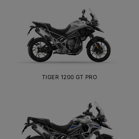
NEW
TF 250-X
$ 18.890.000
Precio desde $9.690.000
VER DETALLES
COTIZAR
NEW
TF250-E
Precio desde $9.990.000
TIGER 1200 GT PRO
TF450-X
$ 23.790.000
Precio desde $10.690.000
VER DETALLES
COTIZAR
NEW
TF450-E
Precio desde $10.990.000