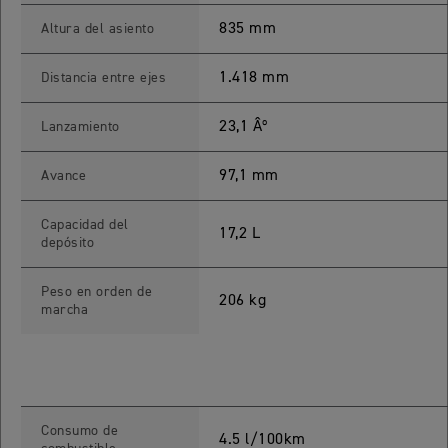
 TOURING
835 mm
Altura del asiento
NEW
TIGER SPORT 800 TOURING
1.418 mm
Distancia entre ejes
Precio desde $13.690.000
23,1 Âº
Lanzamiento
97,1 mm
Avance
TIGER 900 GT
Precio desde $15.390.000
Capacidad del
17,2 L
depósito
O
Peso en orden de
206 kg
marcha
TIGER 900 GT PRO
Precio desde $16.390.000
 EDITION
Consumo de
NEW
TIGER 900 ALPINE EDITION
4.5 l/100km