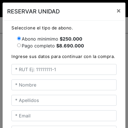
Clo
×
RESERVAR UNIDAD
TRIUMPH MOTORCYCLES
TRIUMPH MOTORCYCLES
TIGER SPORT 660
Seleccione el tipo de abono.
INGRESO CLIENTES
Abono minimimo
$250.000
Ingresa tu rut y password para acceder. Si aun no
Pago completo
$
8.690.000
tienes una cuenta creada tendrás que registrarte.
Ingrese sus datos para continuar con la compra.
KOROSI RED
ute
/GRAPHITE
TRIDENT 660 TRIBUTE
Precio desde $9.090.000
INICIAR
NUEVA CUENTA
con
IO
ELECCIÓN DE
NEUMÁTICOS
SCRAMBLER 900 ICON
Recuperar contraseña
AS
Precio desde $11.990.000