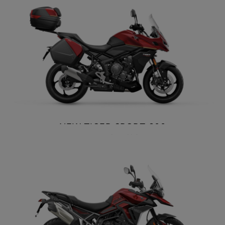
NEW
SCRAMBLER 900
Precio desde $12.690.000
BONNEVILLE T120
Precio desde $12.640.000
 BLACK
NEW TIGER SPORT 800
BONNEVILLE T120 BLACK
TOURING
Precio desde $13.390.000
$ 13.990.000
VER DETALLES
COTIZAR
NEW
BONNEVILLE T120
Precio desde $13.690.000