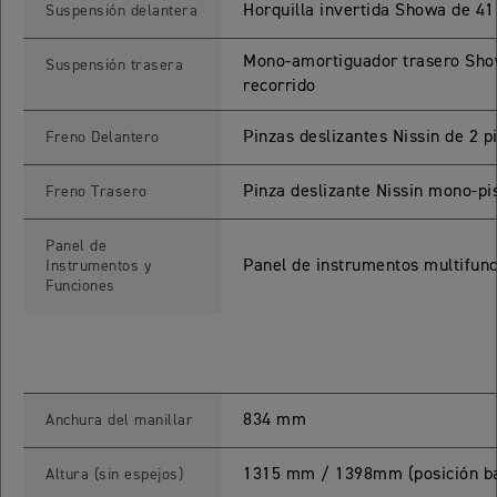
Horquilla invertida Showa de 4
Suspensión delantera
TIGER SPORT 660
Mono-amortiguador trasero Show
Suspensión trasera
Precio desde $9.790.000
recorrido
Pinzas deslizantes Nissin de 2 
Freno Delantero
NEW
TIGER SPORT 660
Pinza deslizante Nissin mono-pi
Freno Trasero
Precio desde $10.090.000
Panel de
Panel de instrumentos multifunc
Instrumentos y
Funciones
TIGER 800 SPORT
Precio desde $11.690.000
834 mm
Anchura del manillar
TIGER 850 SPORT
Precio desde $11.390.000
1315 mm / 1398mm (posición ba
Altura (sin espejos)