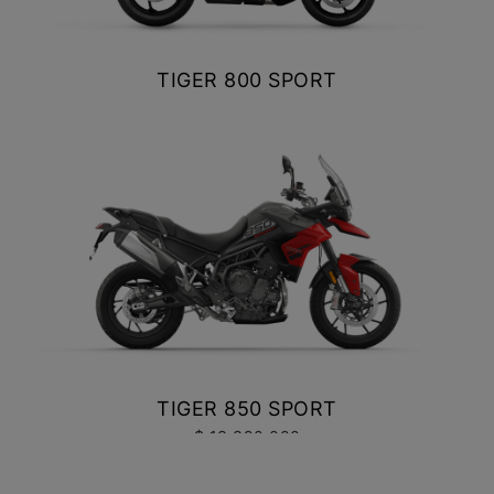
Precio desde $10.040.000
TIGER 800 SPORT
$ 11.990.000
NEW
BONNEVILE T100
VER DETALLES
COTIZAR
Precio desde $11.690.000
BONNEVILLE T100
Precio desde $9.990.000
SCRAMBLER 900
TIGER 850 SPORT
Precio desde $12.190.000
$ 13.390.000
VER DETALLES
COTIZAR