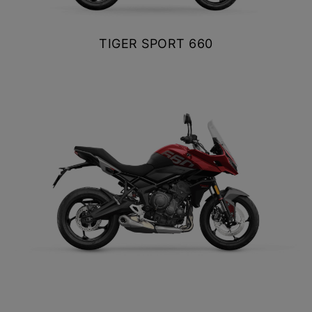
Y EXPLORER
TIGER SPORT 660
TIGER 1200 RALLY EXPLORER
$ 9.990.000
Precio desde $23.420.000
VER DETALLES
COTIZAR
SPEED 400
Precio desde $4.790.000
TIGER SPORT 660
NEW
TRACKER 400
$ 9.990.000
Precio desde $5.290.000