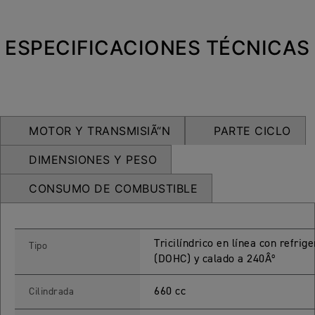
NEW
TRIDENT 660
Precio desde $9.090.000
ESPECIFICACIONES TÉCNICAS
NEW
DAYTONA 660
Precio desde $10.590.000
MOTOR Y TRANSMISIÃ“N
PARTE CICLO
DIMENSIONES Y PESO
CONSUMO DE COMBUSTIBLE
STREET TRIPLE R
Precio desde $11.690.000
Tricilíndrico en línea con refrig
Tipo
(DOHC) y calado a 240Âº
NEW
TRIDENT 800
660 cc
Cilindrada
Precio desde $12.690.000