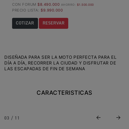
CON FORUM
$8.490.000
AHORRO:
$1.500.000
Precio desde $22.990.000
PRECIO LISTA:
$9.990.000
Y EXPLORER ADVENTURE
COTIZAR
RESERVAR
TIGER 1200 RALLY EXPLORER
ADVENTURE
Precio desde $25.990.000
Marzo JUEVES 26
DISEÑADA PARA SER LA MOTO PERFECTA PARA EL
DÍA A DÍA, RECORRER LA CIUDAD Y DISFRUTAR DE
Y
ENCIENDE LA NOCHE.
LAS ESCAPADAS DE FIN DE SEMANA
N
VIVE LA RUTA. NIGHT
GR
& RIDE TRIUMP
CARACTERISTICAS
TRIDENT 660
Precio desde $8.790.000
Previous
Next
03 / 11