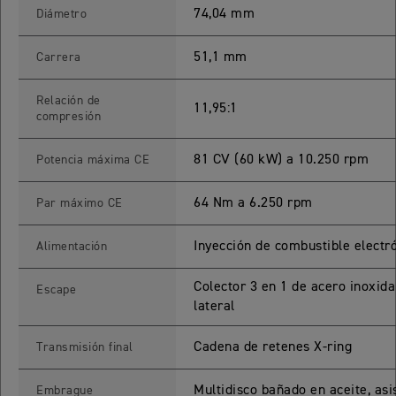
74,04 mm
Diámetro
65 RX
51,1 mm
Carrera
STREET TRIPLE 765 RX
Relación de
11,95:1
Precio desde $15.890.000
compresión
65 MOTO2
81 CV (60 kW) a 10.250 rpm
Potencia máxima CE
64 Nm a 6.250 rpm
Par máximo CE
STREET TRIPLE 765 MOTO2
Precio desde $17.490.000
Inyección de combustible electr
Alimentación
00 RS
Colector 3 en 1 de acero inoxida
Escape
lateral
NEW
SPEED TRIPLE 1200 RS
Precio desde $20.090.000
Cadena de retenes X-ring
Transmisión final
 R
Multidisco bañado en aceite, asis
Embrague