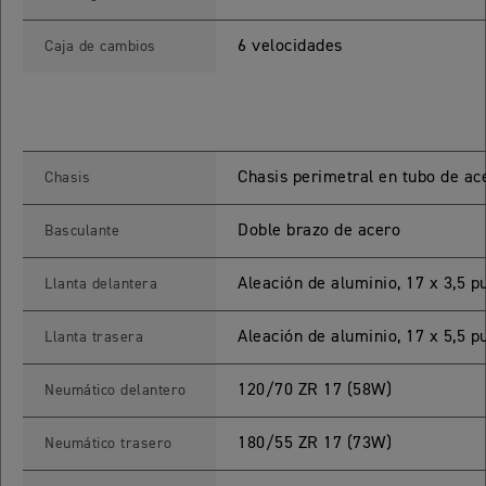
ROCKET 3 STORM R
6 velocidades
Caja de cambios
Precio desde $26.590.000
 GT
ROCKET 3 STORM GT
Chasis perimetral en tubo de ac
Chasis
Precio desde $28.590.000
Doble brazo de acero
Basculante
Aleación de aluminio, 17 x 3,5 p
Llanta delantera
Aleación de aluminio, 17 x 5,5 p
Llanta trasera
TIGER SPORT 660
120/70 ZR 17 (58W)
Neumático delantero
Precio desde $8.490.000
180/55 ZR 17 (73W)
Neumático trasero