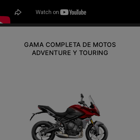
NEW
TIGER 1200 ALPINE
EDITION
Precio desde $23.400.000
Y PRO
GAMA COMPLETA DE MOTOS
TIGER 1200 RALLY PRO
ADVENTURE Y TOURING
Precio desde $21.520.000
RT EDITION
NEW
TIGER 1200 DESERT
EDITION
Precio desde $24.500.000
XPLORER
TIGER 1200 GT EXPLORER
Precio desde $25.590.000