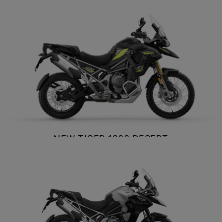
VER DETALLES
COTIZAR
NEW TIGER 1200 DESERT
EDITION
$ 24.900.000
VER DETALLES
COTIZAR