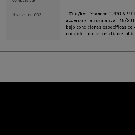
combustible
Precio desde $17.690.000
107 g/km Estándar EURO 5 **El 
Niveles de CO2
acuerdo a la normativa 168/201
 PRO
bajo condiciones específicas de
coincidir con los resultados obt
TIGER 900 RALLY PRO
Precio desde $17.890.000
T EDITION
NEW
TIGER 900 DESERT EDITION
Precio desde $18.590.000
RO
TIGER 1200 GT PRO
Precio desde $20.390.000
E EDITION