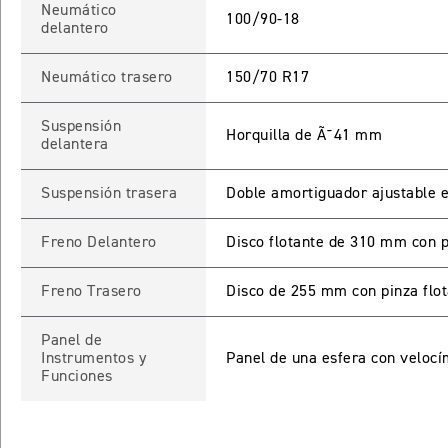
Neumático
100/90-18
delantero
Neumático trasero
150/70 R17
INICIAR
NUEV
Suspensión
Horquilla de Ã˜41 mm
delantera
Recuperar contra
Suspensión trasera
Doble amortiguador ajustable 
Freno Delantero
Disco flotante de 310 mm con p
Freno Trasero
Disco de 255 mm con pinza flot
Panel de
Instrumentos y
Panel de una esfera con velocí
Funciones