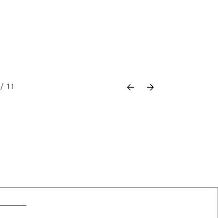
Previous
Next
 / 11