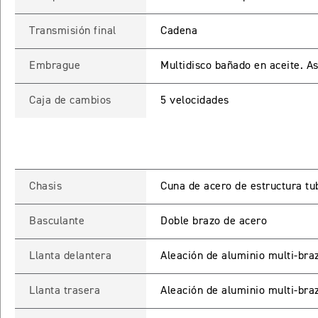
Transmisión final
Cadena
Embrague
Multidisco bañado en aceite. As
Caja de cambios
5 velocidades
INGRESO C
Chasis
Cuna de acero de estructura tu
Ingresa tu rut y 
Basculante
Doble brazo de acero
registrarte.
Llanta delantera
Aleación de aluminio multi-bra
Llanta trasera
Aleación de aluminio multi-bra