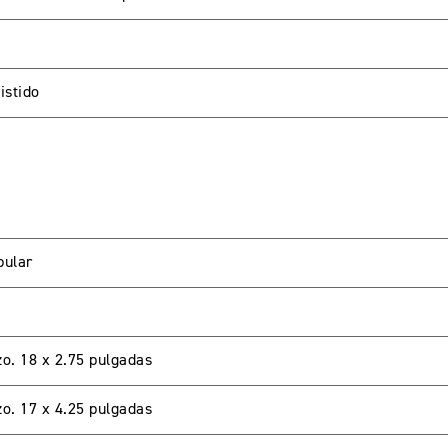
istido
LIENTES
bular
password para acceder. Si aun no tienes una cuenta creada 
zo. 18 x 2.75 pulgadas
zo. 17 x 4.25 pulgadas