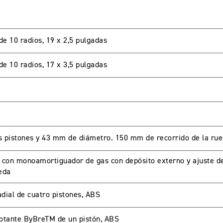
de 10 radios, 19 x 2,5 pulgadas
de 10 radios, 17 x 3,5 pulgadas
LIENTES
es pistones y 43 mm de diámetro. 150 mm de recorrido de la ru
password para acceder. Si aun no tienes una cuenta creada 
 con monoamortiguador de gas con depósito externo y ajuste d
eda
adial de cuatro pistones, ABS
lotante ByBreTM de un pistón, ABS