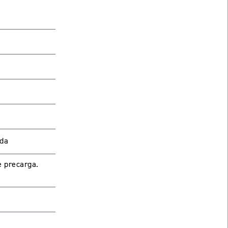
eda
tendrás que
e precarga.