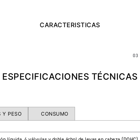
CARACTERISTICAS
03
ESPECIFICACIONES TÉCNICAS
 Y PESO
CONSUMO
ión líquida, 4 válvulas y doble árbol de levas en cabeza (DOHC)