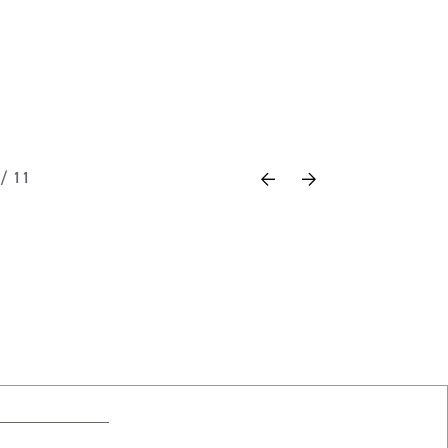
Previous
Next
 / 11