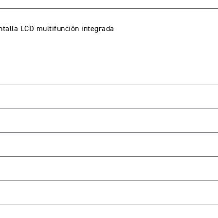
ntalla LCD multifunción integrada
A CUENTA
seña