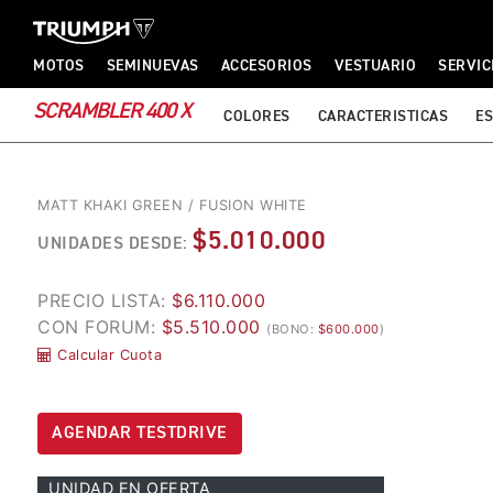
TRIUMPH MOTORCYCLES
TRIUMPH MOTORCYCLES
MOTOS
SEMINUEVAS
ACCESORIOS
VESTUARIO
SERVIC
SCRAMBLER 400 X
COLORES
CARACTERISTICAS
ES
MATT KHAKI GREEN / FUSION WHITE
$5.010.000
UNIDADES DESDE:
PRECIO LISTA:
$6.110.000
CON FORUM:
$5.510.000
(BONO:
$600.000
)
Calcular Cuota
AGENDAR TESTDRIVE
UNIDAD EN OFERTA