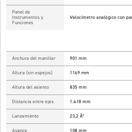
Panel de
Instrumentos y
Velocímetro analógico con pa
Funciones
INICIAR
NUEV
Recuperar contra
Anchura del manillar
901 mm
Altura (sin espejos)
1169 mm
Altura del asiento
835 mm
Distancia entre ejes
1.418 mm
Lanzamiento
23,2 Âº
Avance
108 mm