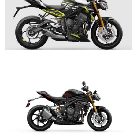
Precio desde $10.040.000
NEW
BONNEVILE T100
Precio desde $11.690.000
STREET TRIPLE 765 MOTO2
$ 17.790.000
BONNEVILLE T100
Precio desde $9.990.000
VER DETALLES
COTIZAR
SCRAMBLER 900
Precio desde $12.190.000