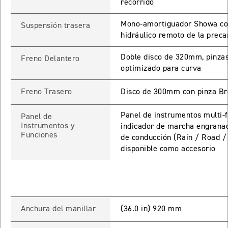
recorrido
65 RX
Mono-amortiguador Showa com
Suspensión trasera
hidráulico remoto de la preca
STREET TRIPLE 765 RX
Doble disco de 320mm, pinza
Freno Delantero
Precio desde $15.890.000
optimizado para curva
65 MOTO2
Freno Trasero
Disco de 300mm con pinza Br
Panel de instrumentos multi-f
Panel de
STREET TRIPLE 765 MOTO2
Instrumentos y
indicador de marcha engranad
Funciones
Precio desde $17.490.000
de conducción (Rain / Road /
disponible como accesorio
00 RS
NEW
SPEED TRIPLE 1200 RS
Precio desde $20.090.000
Anchura del manillar
(36.0 in) 920 mm
 R