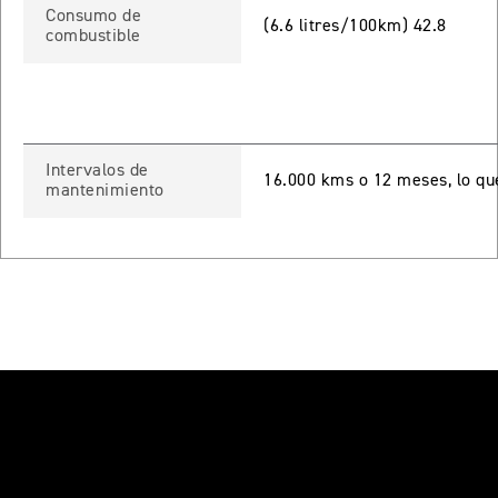
Consumo de
(6.6 litres/100km) 42.8
TIGER SPORT 660
combustible
Precio desde $9.790.000
Intervalos de
NEW
TIGER SPORT 660
16.000 kms o 12 meses, lo qu
mantenimiento
Precio desde $10.090.000
TIGER 800 SPORT
Precio desde $11.690.000
TIGER 850 SPORT
Precio desde $11.390.000