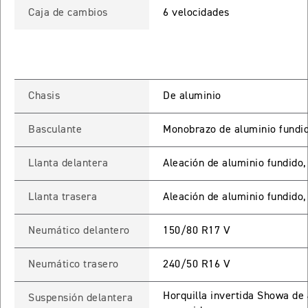
NEW
TRIDENT 660
Caja de cambios
6 velocidades
Precio desde $9.090.000
NEW
DAYTONA 660
Chasis
De aluminio
Precio desde $10.590.000
Basculante
Monobrazo de aluminio fundi
Llanta delantera
Aleación de aluminio fundido,
STREET TRIPLE R
Llanta trasera
Aleación de aluminio fundido,
Precio desde $11.690.000
Neumático delantero
150/80 R17 V
Neumático trasero
240/50 R16 V
NEW
TRIDENT 800
Horquilla invertida Showa de
Suspensión delantera
Precio desde $12.690.000