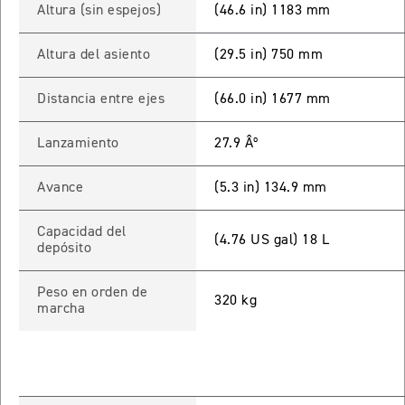
Altura (sin espejos)
(46.6 in) 1183 mm
ROCKET 3 STORM R
Precio desde $26.590.000
Altura del asiento
(29.5 in) 750 mm
 GT
Distancia entre ejes
(66.0 in) 1677 mm
ROCKET 3 STORM GT
Lanzamiento
27.9 Âº
Precio desde $28.590.000
Avance
(5.3 in) 134.9 mm
Capacidad del
(4.76 US gal) 18 L
depósito
Peso en orden de
320 kg
marcha
TIGER SPORT 660
Precio desde $8.490.000