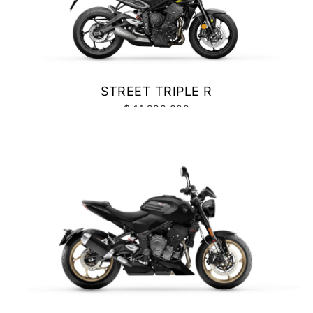
Y EXPLORER
TIGER 1200 RALLY EXPLORER
Precio desde $23.420.000
STREET TRIPLE R
$ 11.990.000
VER DETALLES
COTIZAR
SPEED 400
Precio desde $4.790.000
NEW
TRACKER 400
Precio desde $5.290.000