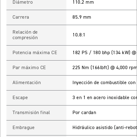
Diámetro
110.2 mm
Precio desde $22.990.000
Carrera
85.9 mm
Y EXPLORER ADVENTURE
TIGER 1200 RALLY EXPLORER
Relación de
10.8:1
compresión
ADVENTURE
Precio desde $25.990.000
Potencia máxima CE
182 PS / 180 bhp (134 kW) @
Marzo JUEVES 26
Y
ENCIENDE LA NOCHE.
Par máximo CE
225 Nm (166lbft) @ 4,000 rp
N
VIVE LA RUTA. NIGHT
GR
& RIDE TRIUMP
Alimentación
Inyección de combustible con 
Escape
3 en 1 en acero inoxidable con
TRIDENT 660
Transmisión final
Por cardan
Precio desde $8.790.000
Embrague
Hidráulico asistido (anti-rebo