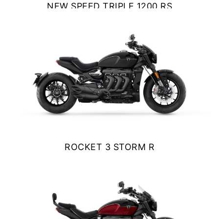
NEW SPEED TRIPLE 1200 RS
NEW
SCRAMBLER 900
$ 20.490.000
Precio desde $12.690.000
VER DETALLES
COTIZAR
BONNEVILLE T120
Precio desde $12.640.000
 BLACK
BONNEVILLE T120 BLACK
Precio desde $13.390.000
ROCKET 3 STORM R
$ 26.990.000
VER DETALLES
COTIZAR
NEW
BONNEVILLE T120
Precio desde $13.690.000