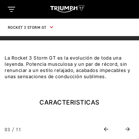
Clo
TRIUMPH MOTORCYCLES
TRIUMPH MOTORCYCLES
ROCKET 3 STORM GT
INGRESO CLIENTES
Ingresa tu rut y password para acceder. Si aun no
tienes una cuenta creada tendrás que registrarte.
La Rocket 3 Storm GT es la evolución de toda una
leyenda. Potencia musculosa y un par de récord, sin
ute
renunciar a un estilo relajado, acabados impecables y
unas sensaciones de conducción sublimes.
TRIDENT 660 TRIBUTE
Precio desde $9.090.000
INICIAR
NUEVA CUENTA
CARACTERISTICAS
con
IO
ELECCIÓN DE
NEUMÁTICOS
SCRAMBLER 900 ICON
Recuperar contraseña
AS
Precio desde $11.990.000
Previous
Next
03 / 11