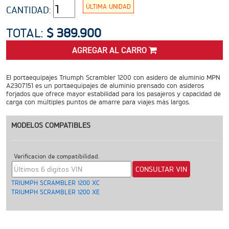
ADVENTURE
ÚLTIMA UNIDAD
CANTIDAD:
Precio desde $22.990.000
TOTAL:
$ 389.900
 EXPLORER ADVENTURE
AGREGAR AL CARRO
TIGER 1200 RALLY EXPLORER
ADVENTURE
El portaequipajes Triumph Scrambler 1200 con asidero de aluminio MPN
Precio desde $25.990.000
Marzo JUEVES 26
A2307151 es un portaequipajes de aluminio prensado con asideros
ENCIENDE LA NOCHE.
forjados que ofrece mayor estabilidad para los pasajeros y capacidad de
carga con múltiples puntos de amarre para viajes más largos.
VIVE LA RUTA. NIGHT &
RIDE TRIUMP
ROADSTERS
MODELOS COMPATIBLES
Verificacion de compatibilidad.
TRIDENT 660
TRIUMPH SCRAMBLER 1200 XC
Precio desde $8.790.000
TRIUMPH SCRAMBLER 1200 XE