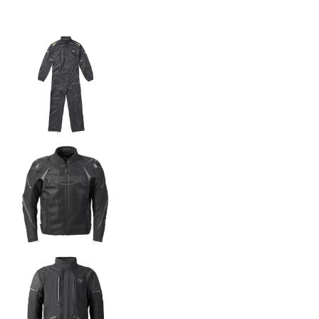
NEW
TRIDENT 660
Precio desde $9.090.000
NEW
DAYTONA 660
Precio desde $10.590.000
STREET TRIPLE R
Precio desde $11.690.000
NEW
TRIDENT 800
Precio desde $12.690.000