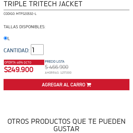
ADVENTURE
TRIPLE TRITECH JACKET
Precio desde $22.990.000
CODIGO:
MTPS20532-L
 EXPLORER ADVENTURE
TALLAS DISPONIBLES:
TIGER 1200 RALLY EXPLORER
L
ADVENTURE
Precio desde $25.990.000
Marzo JUEVES 26
CANTIDAD:
ENCIENDE LA NOCHE.
VIVE LA RUTA. NIGHT &
PRECIO LISTA
OFERTA 46%
DCTO
$ 466.900
$249.900
RIDE TRIUMP
ROADSTERS
AHORRAS: $217.000
AGREGAR AL CARRO
TRIDENT 660
Precio desde $8.790.000
OTROS PRODUCTOS QUE TE PUEDEN
GUSTAR