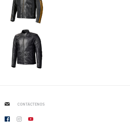
TIGER SPORT 660
Precio desde $9.790.000
NEW
TIGER SPORT 660
Precio desde $10.090.000
TIGER 800 SPORT
Precio desde $11.690.000
CONTÁCTENOS
TIGER 850 SPORT
Precio desde $11.390.000