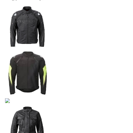
NEW
SCRAMBLER 900
Precio desde $12.690.000
BONNEVILLE T120
Precio desde $12.640.000
BLACK
BONNEVILLE T120 BLACK
Precio desde $13.390.000