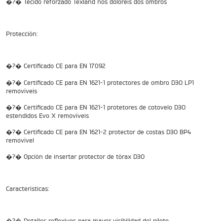
�?� Tecido reforzado Texland nos doloréis dos ombros
ROCKET 3 STORM R
Precio desde $26.590.000
Protección:
T
�?� Certificado CE para EN 17092
ROCKET 3 STORM GT
�?� Certificado CE para EN 1621-1 protectores de ombro D3O LP1
removíveis
Precio desde $28.590.000
�?� Certificado CE para EN 1621-1 protetores de cotovelo D3O
estendidos Evo X removíveis
�?� Certificado CE para EN 1621-2 protector de costas D3O BP4
ADVENTURE
removível
�?� Opción de insertar protector de tórax D3O
TIGER SPORT 660
Características:
Precio desde $8.490.000
�?� Detalles reflexivos para mayor visibilidad del piloto.