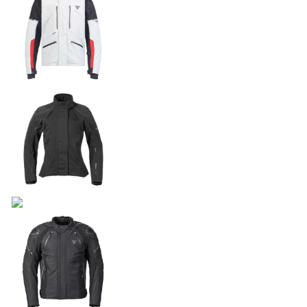
NEW
SPEED TWIN 900
Precio desde $10.040.000
NEW
BONNEVILE T100
Precio desde $11.690.000
BONNEVILLE T100
Precio desde $9.990.000
SCRAMBLER 900
Precio desde $12.190.000