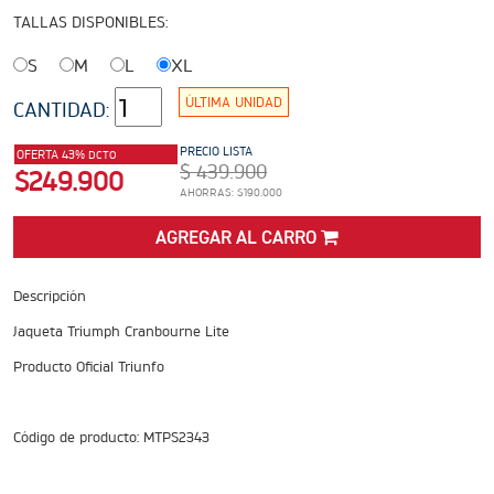
ADVENTURE
TALLAS DISPONIBLES:
Precio desde $22.990.000
S
M
L
XL
 EXPLORER ADVENTURE
ÚLTIMA UNIDAD
CANTIDAD:
TIGER 1200 RALLY EXPLORER
ADVENTURE
PRECIO LISTA
OFERTA 43%
DCTO
$ 439.900
Precio desde $25.990.000
$249.900
Marzo JUEVES 26
AHORRAS: $190.000
ENCIENDE LA NOCHE.
VIVE LA RUTA. NIGHT &
AGREGAR AL CARRO
RIDE TRIUMP
ROADSTERS
Descripción
Jaqueta Triumph Cranbourne Lite
Producto Oficial Triunfo
TRIDENT 660
Precio desde $8.790.000
Código de producto: MTPS2343