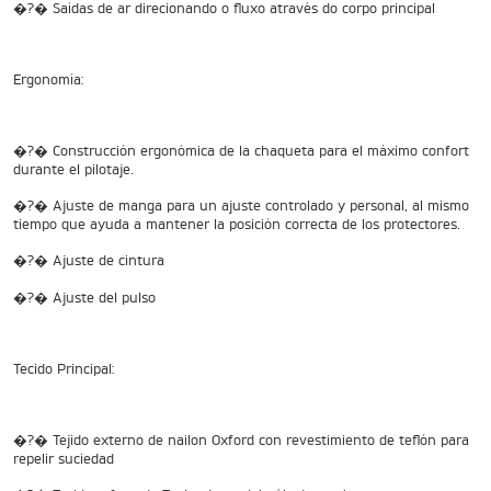
�?� Saídas de ar direcionando o fluxo através do corpo principal
 RX
Ergonomía:
STREET TRIPLE 765 RX
Precio desde $15.890.000
�?� Construcción ergonómica de la chaqueta para el máximo confort
durante el pilotaje.
 MOTO2
�?� Ajuste de manga para un ajuste controlado y personal, al mismo
tiempo que ayuda a mantener la posición correcta de los protectores.
�?� Ajuste de cintura
STREET TRIPLE 765 MOTO2
�?� Ajuste del pulso
Precio desde $17.490.000
 RS
Tecido Principal:
NEW
SPEED TRIPLE 1200 RS
Precio desde $20.090.000
�?� Tejido externo de nailon Oxford con revestimiento de teflón para
repelir suciedad