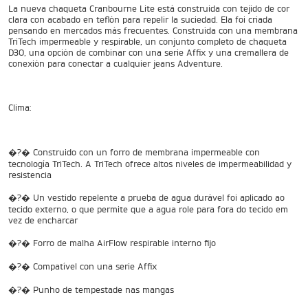
La nueva chaqueta Cranbourne Lite está construida con tejido de cor
NEW
TRIDENT 660
clara con acabado en teflón para repelir la suciedad. Ela foi criada
pensando en mercados más frecuentes. Construída con una membrana
Precio desde $9.090.000
TriTech impermeable y respirable, un conjunto completo de chaqueta
D3O, una opción de combinar con una serie Affix y una cremallera de
conexión para conectar a cualquier jeans Adventure.
NEW
DAYTONA 660
Clima:
Precio desde $10.590.000
�?� Construido con un forro de membrana impermeable con
tecnología TriTech. A TriTech ofrece altos niveles de impermeabilidad y
resistencia
�?� Un vestido repelente a prueba de agua durável foi aplicado ao
STREET TRIPLE R
tecido externo, o que permite que a agua role para fora do tecido em
Precio desde $11.690.000
vez de encharcar
�?� Forro de malha AirFlow respirable interno fijo
�?� Compatível con una serie Affix
NEW
TRIDENT 800
�?� Punho de tempestade nas mangas
Precio desde $12.690.000