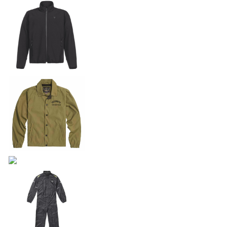
OURING
NEW
TIGER SPORT 800 TOURING
Precio desde $13.690.000
TIGER 900 GT
Precio desde $15.390.000
TIGER 900 GT PRO
Precio desde $16.390.000
DITION