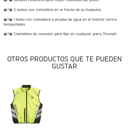
�?� 2 bolsos con cremallera en el frente de la chaqueta
TIGER SPORT 660
�?� 1 bolso con cremallera a prueba de agua en el interior contra
Precio desde $9.790.000
tempestades
�?� Cremallera de conexión para fijar en cualquier jeans Triumph
NEW
TIGER SPORT 660
OTROS PRODUCTOS QUE TE PUEDEN
Precio desde $10.090.000
GUSTAR
TIGER 800 SPORT
Precio desde $11.690.000
TIGER 850 SPORT
Precio desde $11.390.000