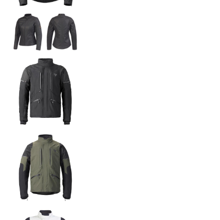
NEW
TRACKER 400
Precio desde $5.290.000
SCRAMBLER 400 X
Precio desde $5.010.000
SCRAMBLER 400 XC
Precio desde $6.390.000
SPEED TWIN 900
Precio desde $8.990.000