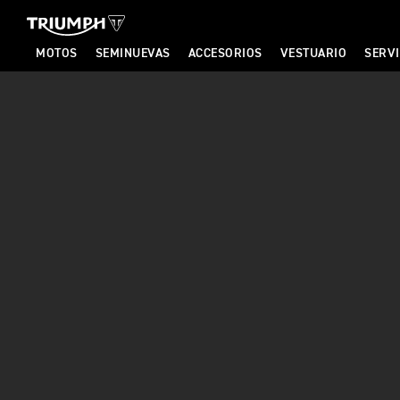
MOTOS
SEMINUEVAS
ACCESORIOS
VESTUARIO
SERVI
T
R
I
U
M
P