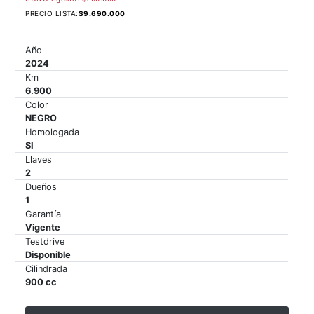
PRECIO LISTA:
$9.690.000
Precio desde $22.990.000
Año
Y EXPLORER ADVENTURE
2024
TIGER 1200 RALLY EXPLORER
Km
ADVENTURE
6.900
Color
Precio desde $25.990.000
NEGRO
Homologada
Marzo JUEVES 26
SI
Y
ENCIENDE LA NOCHE.
Llaves
N
VIVE LA RUTA. NIGHT
2
Dueños
GR
& RIDE TRIUMP
1
Garantía
Vigente
TRIDENT 660
Testdrive
Disponible
Precio desde $8.790.000
Cilindrada
900 cc