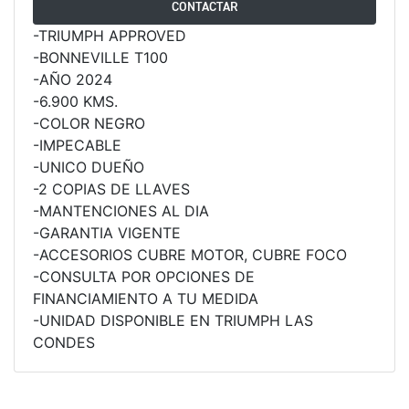
CONTACTAR
NEW
TRIDENT 660
-TRIUMPH APPROVED
Precio desde $9.090.000
-BONNEVILLE T100
-AÑO 2024
-6.900 KMS.
-COLOR NEGRO
NEW
DAYTONA 660
-IMPECABLE
Precio desde $10.590.000
-UNICO DUEÑO
-2 COPIAS DE LLAVES
-MANTENCIONES AL DIA
-GARANTIA VIGENTE
-ACCESORIOS CUBRE MOTOR, CUBRE FOCO
STREET TRIPLE R
-CONSULTA POR OPCIONES DE
Precio desde $11.690.000
FINANCIAMIENTO A TU MEDIDA
-UNIDAD DISPONIBLE EN TRIUMPH LAS
CONDES
NEW
TRIDENT 800
Precio desde $12.690.000