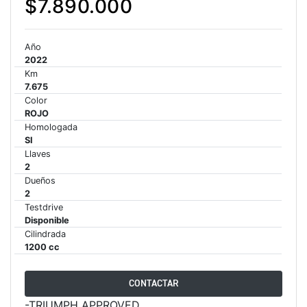
$7.890.000
NEW
TRIDENT 660
Precio desde $9.090.000
Año
2022
Km
7.675
NEW
DAYTONA 660
Color
ROJO
Precio desde $10.590.000
Homologada
SI
Llaves
2
Dueños
STREET TRIPLE R
2
Testdrive
Precio desde $11.690.000
Disponible
Cilindrada
1200 cc
NEW
TRIDENT 800
CONTACTAR
Precio desde $12.690.000
-TRIUMPH APPROVED