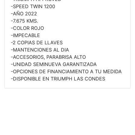
-SPEED TWIN 1200
65 RX
-AÑO 2022
-7.675 KMS.
-COLOR ROJO
STREET TRIPLE 765 RX
-IMPECABLE
Precio desde $15.890.000
-2 COPIAS DE LLAVES
-MANTENCIONES AL DIA
65 MOTO2
-ACCESORIOS, PARABRISA ALTO
-UNIDAD SEMINUEVA GARANTIZADA
-OPCIONES DE FINANCIAMIENTO A TU MEDIDA
STREET TRIPLE 765 MOTO2
-DISPONIBLE EN TRIUMPH LAS CONDES
Precio desde $17.490.000
00 RS
NEW
SPEED TRIPLE 1200 RS
Precio desde $20.090.000
 R