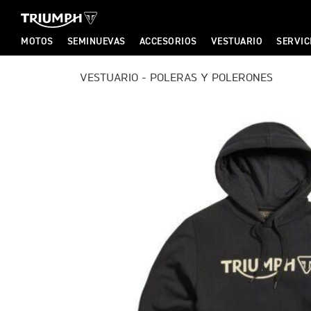
MOTOS
SEMINUEVAS
ACCESORIOS
VESTUARIO
SERVIC
T
VESTUARIO - POLERAS Y POLERONES
T
R
R
I
I
U
U
M
M
P