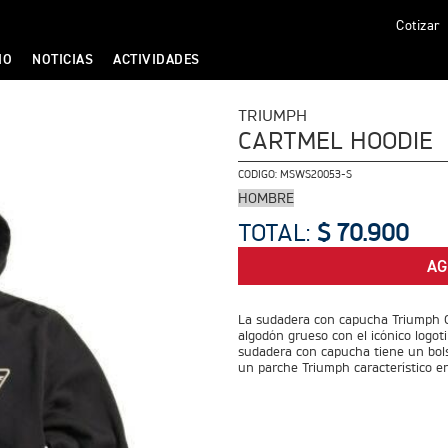
Cotizar
IO
NOTICIAS
ACTIVIDADES
TRIUMPH
CARTMEL HOODIE
CODIGO:
MSWS20053-S
HOMBRE
TOTAL:
$ 70.900
AG
La sudadera con capucha Triumph C
algodón grueso con el icónico logo
sudadera con capucha tiene un bols
un parche Triumph característico en l