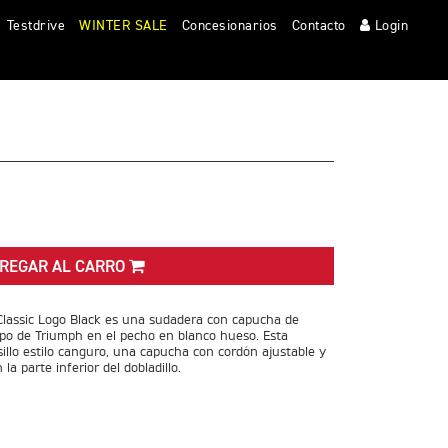
Clos
Testdrive
WINTER SALE
Concesionarios
Contacto
Login
REGAR AL CARRO
lassic Logo Black es una sudadera con capucha de
tipo de Triumph en el pecho en blanco hueso. Esta
illo estilo canguro, una capucha con cordón ajustable y
a parte inferior del dobladillo.