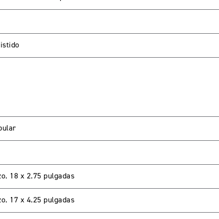
istido
LIENTES
bular
password para acceder. Si aun no tienes una cuenta creada 
zo. 18 x 2.75 pulgadas
zo. 17 x 4.25 pulgadas