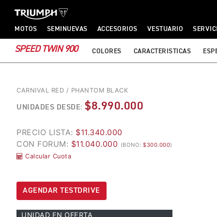
TRIUMPH MOTORCYCLES
TRIUMPH MOTORCYCLES
MOTOS
SEMINUEVAS
ACCESORIOS
VESTUARIO
SERVIC
SPEED TWIN 900
COLORES
CARACTERISTICAS
ESP
CARNIVAL RED / PHANTOM BLACK
$8.990.000
UNIDADES DESDE:
PRECIO LISTA:
$11.340.000
CON FORUM:
$11.040.000
(BONO:
$300.000
)
Calcular Cuota
AGENDAR TESTDRIVE
UNIDAD EN OFERTA