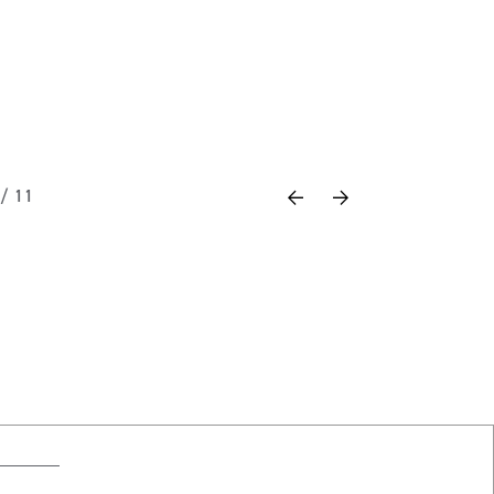
Previous
Next
 / 11