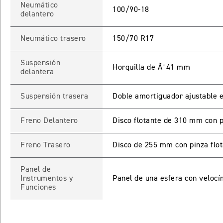
Neumático
100/90-18
delantero
Neumático trasero
150/70 R17
INICIAR
NUEV
Suspensión
Horquilla de Ã˜41 mm
delantera
Recuperar contra
Suspensión trasera
Doble amortiguador ajustable 
Freno Delantero
Disco flotante de 310 mm con p
Freno Trasero
Disco de 255 mm con pinza flot
Panel de
Instrumentos y
Panel de una esfera con velocí
Funciones