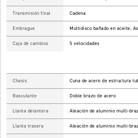
Transmisión final
Cadena
Embrague
Multidisco bañado en aceite. As
Caja de cambios
5 velocidades
INGRESO C
Chasis
Cuna de acero de estructura tu
Ingresa tu rut y 
Basculante
Doble brazo de acero
registrarte.
Llanta delantera
Aleación de aluminio multi-bra
Llanta trasera
Aleación de aluminio multi-bra