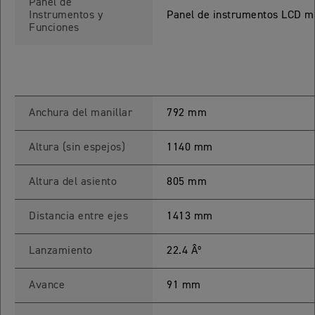
Panel de
 TOURING
Instrumentos y
Panel de instrumentos LCD mul
Funciones
NEW
TIGER SPORT 800 TOURING
Precio desde $13.690.000
Anchura del manillar
792 mm
TIGER 900 GT
Altura (sin espejos)
1140 mm
Precio desde $15.390.000
Altura del asiento
805 mm
O
Distancia entre ejes
1413 mm
TIGER 900 GT PRO
Precio desde $16.390.000
Lanzamiento
22.4 Âº
 EDITION
Avance
91 mm
NEW
TIGER 900 ALPINE EDITION