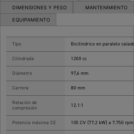
DIMENSIONES Y PESO
MANTENIMIENTO
65 RX
EQUIPAMIENTO
STREET TRIPLE 765 RX
Precio desde $15.890.000
Tipo
Bicilíndrico en paralelo calad
65 MOTO2
Cilindrada
1200 cc
STREET TRIPLE 765 MOTO2
Diámetro
97,6 mm
Precio desde $17.490.000
Carrera
80 mm
00 RS
Relación de
12.1:1
NEW
SPEED TRIPLE 1200 RS
compresión
Precio desde $20.090.000
Potencia máxima CE
105 CV (77.2 kW) a 7.750 rpm
 R