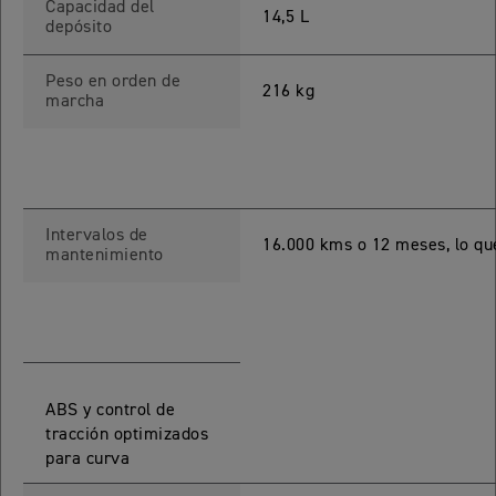
Capacidad del
14,5 L
Precio desde $17.690.000
depósito
 PRO
Peso en orden de
216 kg
marcha
TIGER 900 RALLY PRO
Precio desde $17.890.000
T EDITION
Intervalos de
16.000 kms o 12 meses, lo qu
mantenimiento
NEW
TIGER 900 DESERT EDITION
Precio desde $18.590.000
RO
TIGER 1200 GT PRO
ABS y control de
Precio desde $20.390.000
tracción optimizados
para curva
E EDITION