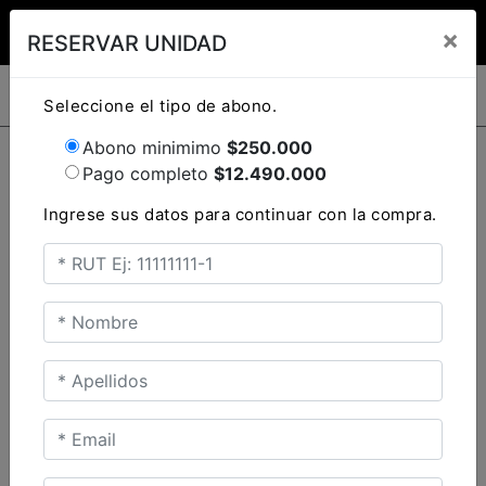
Clo
×
RESERVAR UNIDAD
TRIUMPH MOTORCYCLES
TRIUMPH MOTORCYCLES
SPEED TWIN 1200
Seleccione el tipo de abono.
INGRESO CLIENTES
Abono minimimo
$250.000
Ingresa tu rut y password para acceder. Si aun no
Pago completo
$
12.490.000
tienes una cuenta creada tendrás que registrarte.
Ingrese sus datos para continuar con la compra.
Carnival Red /
Aluminium Silver
ute
Sapphire Black
TRIDENT 660 TRIBUTE
Precio desde $9.090.000
INICIAR
NUEVA CUENTA
con
IO
ELECCIÓN DE
NEUMÁTICOS
SCRAMBLER 900 ICON
Recuperar contraseña
AS
Precio desde $11.990.000