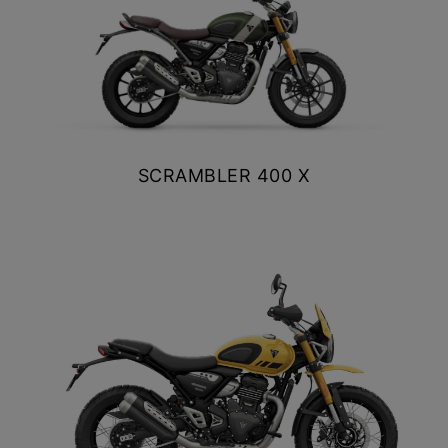
Precio desde $10.040.000
NEW
BONNEVILE T100
Precio desde $11.690.000
SCRAMBLER 400 X
$ 5.990.000
BONNEVILLE T100
VER DETALLES
COTIZAR
Precio desde $9.990.000
SCRAMBLER 900
Precio desde $12.190.000