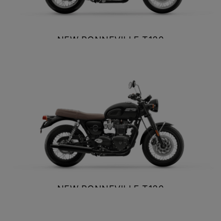
NEW BONNEVILLE T120
$ 13.990.000
Valor normal $ 13.990.000
VER DETALLES
COTIZAR
NEW BONNEVILLE T120
BLACK
$ 13.990.000