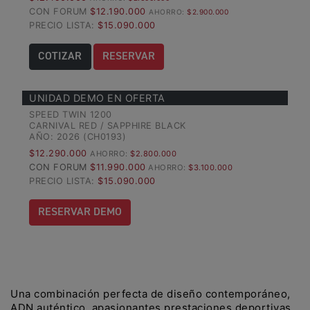
CON FORUM
$12.190.000
AHORRO:
$2.900.000
Precio desde $22.990.000
PRECIO LISTA:
$15.090.000
Y EXPLORER ADVENTURE
COTIZAR
RESERVAR
TIGER 1200 RALLY EXPLORER
ADVENTURE
UNIDAD DEMO EN OFERTA
Precio desde $25.990.000
SPEED TWIN 1200
CARNIVAL RED / SAPPHIRE BLACK
Marzo JUEVES 26
AÑO: 2026 (CH0193)
Y
ENCIENDE LA NOCHE.
$12.290.000
AHORRO:
$2.800.000
CON FORUM
$11.990.000
N
VIVE LA RUTA. NIGHT
AHORRO:
$3.100.000
PRECIO LISTA:
$15.090.000
GR
& RIDE TRIUMP
RESERVAR DEMO
TRIDENT 660
Precio desde $8.790.000
Una combinación perfecta de diseño contemporáneo,
ADN auténtico, apasionantes prestaciones deportivas