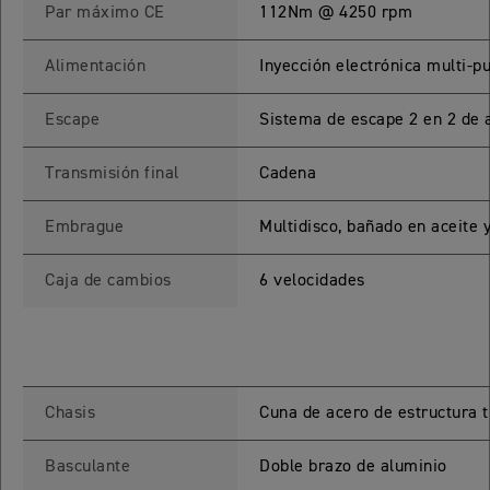
Par máximo CE
112Nm @ 4250 rpm
ROCKET 3 STORM R
Precio desde $26.590.000
Alimentación
Inyección electrónica multi-p
 GT
Escape
Sistema de escape 2 en 2 de a
ROCKET 3 STORM GT
Transmisión final
Cadena
Precio desde $28.590.000
Embrague
Multidisco, bañado en aceite y
Caja de cambios
6 velocidades
TIGER SPORT 660
Chasis
Cuna de acero de estructura t
Precio desde $8.490.000
Basculante
Doble brazo de aluminio