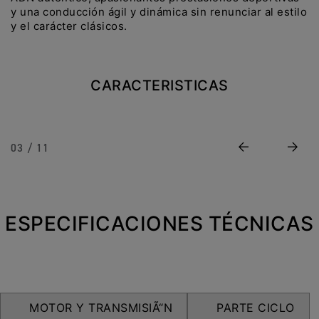
NEW
TRIDENT 660
y una conducción ágil y dinámica sin renunciar al estilo
y el carácter clásicos.
Precio desde $9.090.000
CARACTERISTICAS
NEW
DAYTONA 660
Precio desde $10.590.000
Previous
Next
03 / 11
STREET TRIPLE R
ESPECIFICACIONES TÉCNICAS
Precio desde $11.690.000
NEW
TRIDENT 800
MOTOR Y TRANSMISIÃ“N
PARTE CICLO
Precio desde $12.690.000