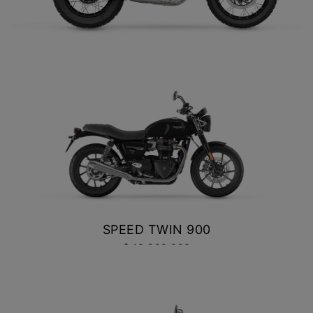
NEW
SCRAMBLER 900
Precio desde $12.690.000
SCRAMBLER 400 XC
$ 6.990.000
BONNEVILLE T120
VER DETALLES
COTIZAR
Precio desde $12.640.000
 BLACK
BONNEVILLE T120 BLACK
Precio desde $13.390.000
SPEED TWIN 900
$ 10.990.000
NEW
BONNEVILLE T120
VER DETALLES
COTIZAR
Precio desde $13.690.000