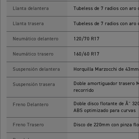
Llanta delantera
Tubeless de 7 radios con aro 
TIGER SPORT 660
Precio desde $9.790.000
Llanta trasera
Tubeless de 7 radios con aro 
Neumático delantero
120/70 R17
NEW
TIGER SPORT 660
Neumático trasero
160/60 R17
Precio desde $10.090.000
Suspensión delantera
Horquilla Marzocchi de 43mm
Doble amortiguador trasero M
TIGER 800 SPORT
Suspensión trasera
recorrido
Precio desde $11.690.000
Doble disco flotante de Ã˜ 32
Freno Delantero
ABS optimizado para curvas
TIGER 850 SPORT
Freno Trasero
Disco de 220mm con pinza flo
Precio desde $11.390.000