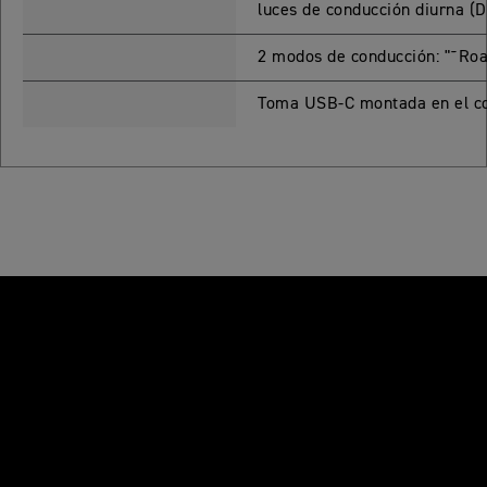
luces de conducción diurna (
NEW
TIGER 1200 ALPINE
EDITION
2 modos de conducción: "˜Ro
Precio desde $23.400.000
Toma USB-C montada en el co
Y PRO
TIGER 1200 RALLY PRO
Precio desde $21.520.000
RT EDITION
NEW
TIGER 1200 DESERT
EDITION
Precio desde $24.500.000
XPLORER
TIGER 1200 GT EXPLORER
Precio desde $25.590.000