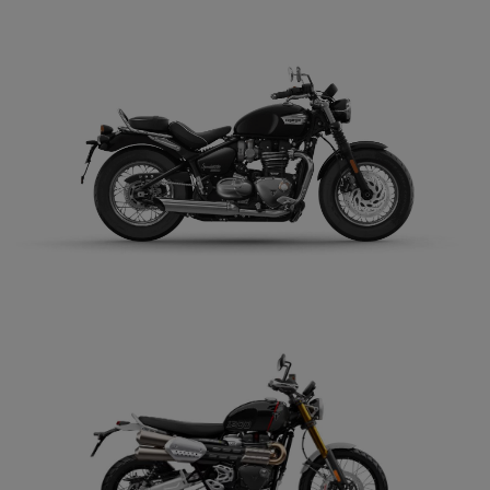
VER DETALLES
COTIZAR
NEW BONNEVILLE
SPEEDMASTER
$ 15.990.000
VER DETALLES
COTIZAR