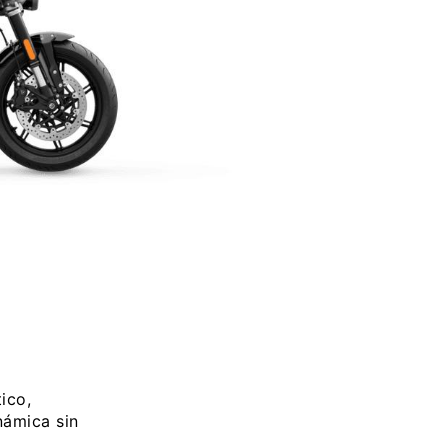
ico,
námica sin