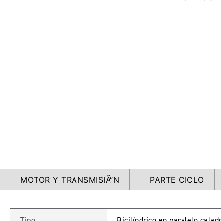
MOTOR Y TRANSMISIÃ“N
PARTE CICLO
Tipo
Bicilíndrico en paralelo calad