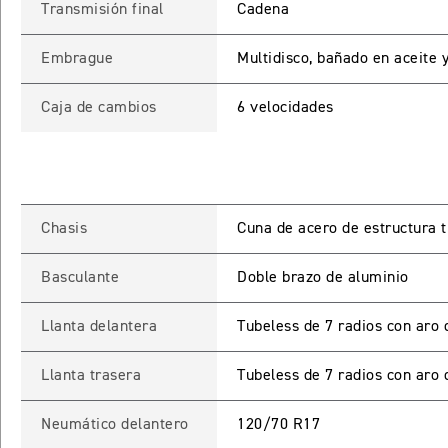
Transmisión final
Cadena
Embrague
Multidisco, bañado en aceite y
Caja de cambios
6 velocidades
INGRESO C
Chasis
Cuna de acero de estructura t
Basculante
Doble brazo de aluminio
Ingresa tu rut y 
registrarte.
Llanta delantera
Tubeless de 7 radios con aro 
Llanta trasera
Tubeless de 7 radios con aro 
Neumático delantero
120/70 R17