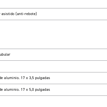
 asistido (anti-rebote)
LIENTES
ubular
password para acceder. Si aun no tienes una cuenta creada 
de aluminio. 17 x 3,5 pulgadas
de aluminio. 17 x 5,0 pulgadas