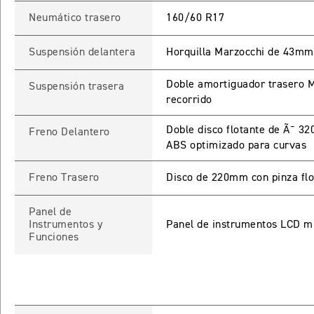
Neumático trasero
160/60 R17
Suspensión delantera
Horquilla Marzocchi de 43mm
INICIAR
NUEV
Doble amortiguador trasero M
Suspensión trasera
recorrido
Doble disco flotante de Ã˜ 32
Recuperar contra
Freno Delantero
ABS optimizado para curvas
Freno Trasero
Disco de 220mm con pinza flo
Panel de
Instrumentos y
Panel de instrumentos LCD mul
Funciones