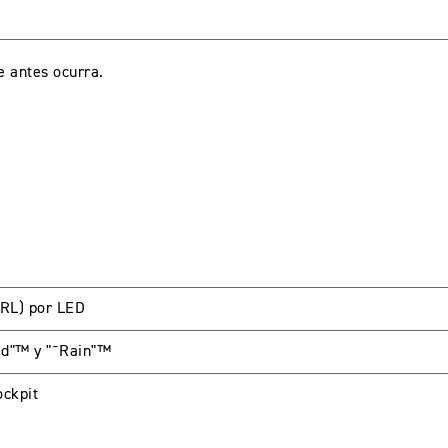
e antes ocurra.
DRL) por LED
ad"™ y "˜Rain"™
ckpit