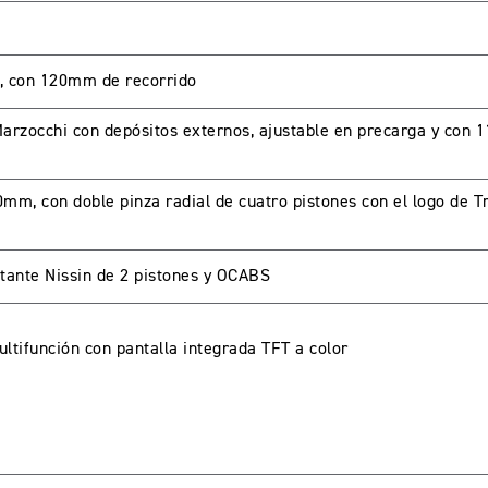
, con 120mm de recorrido
A CUENTA
arzocchi con depósitos externos, ajustable en precarga y con
0mm, con doble pinza radial de cuatro pistones con el logo de T
seña
tante Nissin de 2 pistones y OCABS
tifunción con pantalla integrada TFT a color