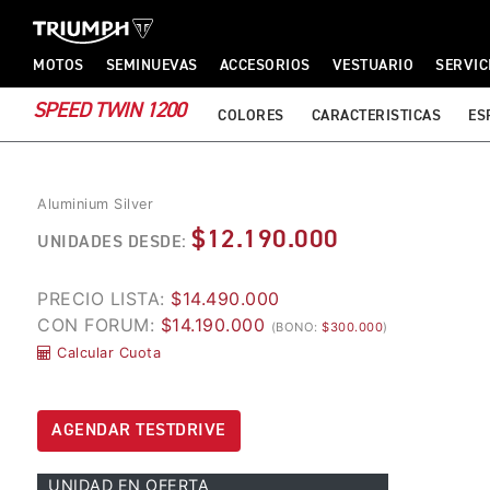
TRIUMPH MOTORCYCLES
TRIUMPH MOTORCYCLES
MOTOS
SEMINUEVAS
ACCESORIOS
VESTUARIO
SERVIC
SPEED TWIN 1200
COLORES
CARACTERISTICAS
ES
Aluminium Silver
$12.190.000
UNIDADES DESDE:
PRECIO LISTA:
$14.490.000
CON FORUM:
$14.190.000
(BONO:
$300.000
)
Calcular Cuota
AGENDAR TESTDRIVE
UNIDAD EN OFERTA