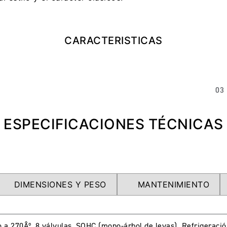
CARACTERISTICAS
03
ESPECIFICACIONES TÉCNICAS
DIMENSIONES Y PESO
MANTENIMIENTO
o a 270Âº, 8 válvulas, SOHC (mono-árbol de levas). Refrigeració