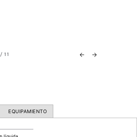
Previous
Next
 / 11
EQUIPAMIENTO
n líquida.