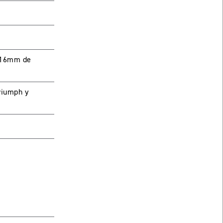
 116mm de
riumph y