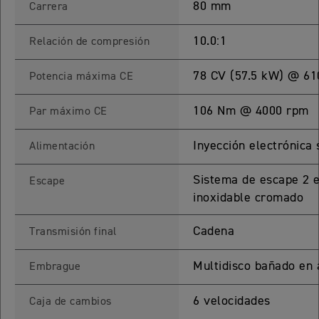
80 mm
Carrera
65 RX
10.0:1
Relación de compresión
STREET TRIPLE 765 RX
78 CV (57.5 kW) @ 61
Potencia máxima CE
Precio desde $15.890.000
106 Nm @ 4000 rpm
Par máximo CE
65 MOTO2
Inyección electrónica 
Alimentación
STREET TRIPLE 765 MOTO2
Sistema de escape 2 e
Escape
Precio desde $17.490.000
inoxidable cromado
00 RS
Cadena
Transmisión final
NEW
SPEED TRIPLE 1200 RS
Multidisco bañado en a
Embrague
Precio desde $20.090.000
6 velocidades
Caja de cambios
 R