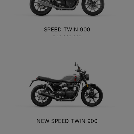
Precio desde $10.040.000
SPEED TWIN 900
NEW
BONNEVILE T100
$ 10.990.000
Precio desde $11.690.000
VER DETALLES
COTIZAR
BONNEVILLE T100
Precio desde $9.990.000
SCRAMBLER 900
Precio desde $12.190.000
NEW SPEED TWIN 900
$ 11.690.000