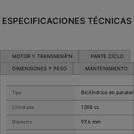
NEW
TRIDENT 660
Precio desde $9.090.000
ESPECIFICACIONES TÉCNICAS
NEW
DAYTONA 660
Precio desde $10.590.000
MOTOR Y TRANSMISIÃ“N
PARTE CICLO
DIMENSIONES Y PESO
MANTENIMIENTO
STREET TRIPLE R
Bicilíndrico en parale
Precio desde $11.690.000
Tipo
1200 cc
Cilindrada
NEW
TRIDENT 800
97.6 mm
Diámetro
Precio desde $12.690.000