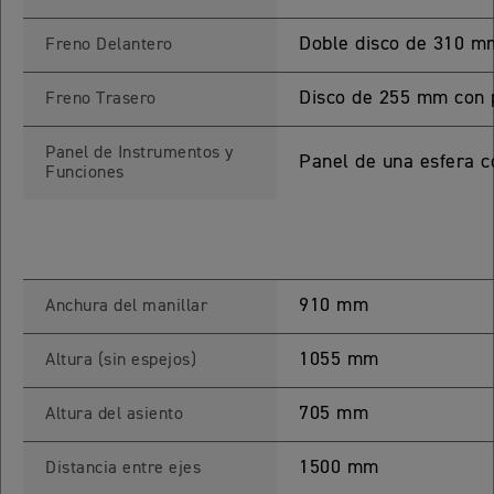
TIGER SPORT 660
Doble disco de 310 mm
Freno Delantero
Precio desde $9.790.000
Disco de 255 mm con p
Freno Trasero
Panel de Instrumentos y
Panel de una esfera c
NEW
TIGER SPORT 660
Funciones
Precio desde $10.090.000
TIGER 800 SPORT
910 mm
Anchura del manillar
Precio desde $11.690.000
1055 mm
Altura (sin espejos)
705 mm
Altura del asiento
TIGER 850 SPORT
Precio desde $11.390.000
1500 mm
Distancia entre ejes