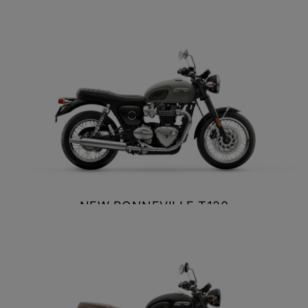
$ 13.690.000
NEW
TF 250-X
VER DETALLES
COTIZAR
Precio desde $9.690.000
NEW
TF250-E
Precio desde $9.990.000
TF450-X
Precio desde $10.690.000
NEW BONNEVILLE T120
$ 13.990.000
Valor normal $ 13.990.000
NEW
TF450-E
VER DETALLES
COTIZAR
Precio desde $10.990.000