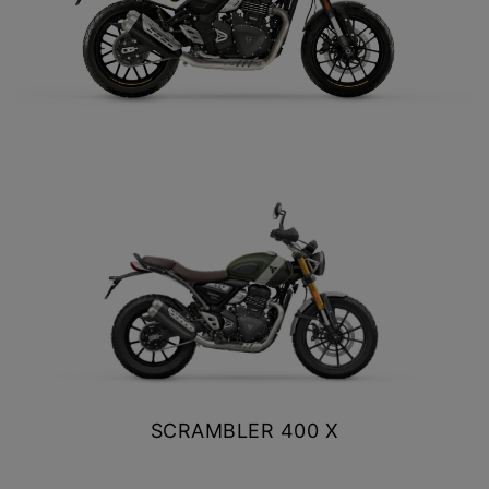
Y EXPLORER
TIGER 1200 RALLY EXPLORER
Precio desde $23.420.000
NEW TRACKER 400
$ 5.890.000
VER DETALLES
COTIZAR
SPEED 400
Precio desde $4.790.000
SCRAMBLER 400 X
NEW
TRACKER 400
$ 5.990.000
Precio desde $5.290.000