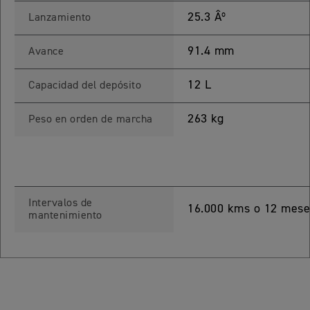
 TOURING
25.3 Âº
Lanzamiento
NEW
TIGER SPORT 800 TOURING
91.4 mm
Avance
Precio desde $13.690.000
12 L
Capacidad del depósito
263 kg
Peso en orden de marcha
TIGER 900 GT
Precio desde $15.390.000
O
Intervalos de
16.000 kms o 12 meses
mantenimiento
TIGER 900 GT PRO
Precio desde $16.390.000
 EDITION
NEW
TIGER 900 ALPINE EDITION