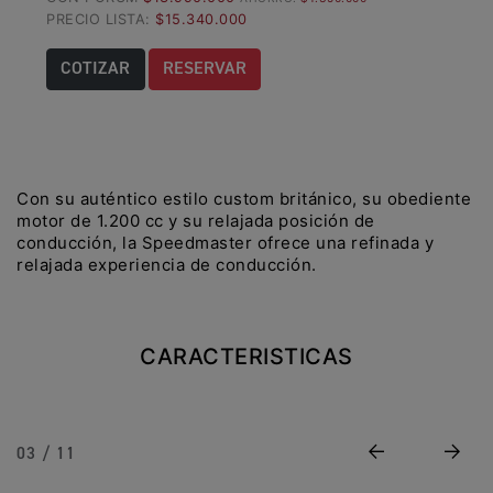
PRECIO LISTA:
$15.340.000
Precio desde $22.990.000
COTIZAR
RESERVAR
Y EXPLORER ADVENTURE
TIGER 1200 RALLY EXPLORER
ADVENTURE
Precio desde $25.990.000
Con su auténtico estilo custom británico, su obediente
Marzo JUEVES 26
motor de 1.200 cc y su relajada posición de
Y
ENCIENDE LA NOCHE.
conducción, la Speedmaster ofrece una refinada y
relajada experiencia de conducción.
N
VIVE LA RUTA. NIGHT
GR
& RIDE TRIUMP
CARACTERISTICAS
TRIDENT 660
Precio desde $8.790.000
Previous
Next
03 / 11