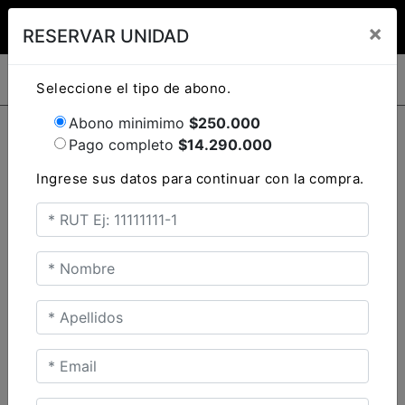
Clo
×
RESERVAR UNIDAD
TRIUMPH MOTORCYCLES
TRIUMPH MOTORCYCLES
BONNEVILLE SPEEDMASTER
Seleccione el tipo de abono.
INGRESO CLIENTES
Abono minimimo
$250.000
Ingresa tu rut y password para acceder. Si aun no
Pago completo
$
14.290.000
tienes una cuenta creada tendrás que registrarte.
Ingrese sus datos para continuar con la compra.
Pacific Blue / Silver Ice
ute
TRIDENT 660 TRIBUTE
Precio desde $9.090.000
INICIAR
NUEVA CUENTA
con
IO
ELECCIÓN DE
NEUMÁTICOS
SCRAMBLER 900 ICON
Recuperar contraseña
AS
Precio desde $11.990.000