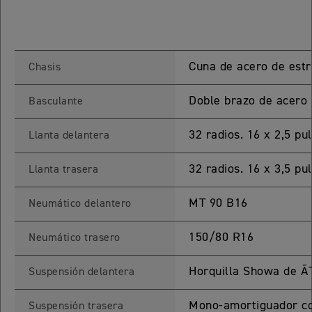
ROCKET 3 STORM R
Precio desde $26.590.000
Cuna de acero de estr
Chasis
 GT
ROCKET 3 STORM GT
Doble brazo de acero
Basculante
Precio desde $28.590.000
32 radios. 16 x 2,5 pu
Llanta delantera
32 radios. 16 x 3,5 pu
Llanta trasera
MT 90 B16
Neumático delantero
150/80 R16
Neumático trasero
TIGER SPORT 660
Precio desde $8.490.000
Horquilla Showa de 
Suspensión delantera
Mono-amortiguador con
Suspensión trasera