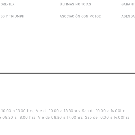
GORE-TEX
ÚLTIMAS NOTICIAS
GARANT
D3O Y TRIUMPH
ASOCIACIÓN CON MOTO2
AGENDA
10:00 a 19:00 hrs, Vie de 10:00 a 18:30hrs, Sab de 10:00 a 14:00hrs
 08:30 a 18:00 hrs, Vie de 08:30 a 17:00hrs, Sab de 10:00 a 14:00hrs