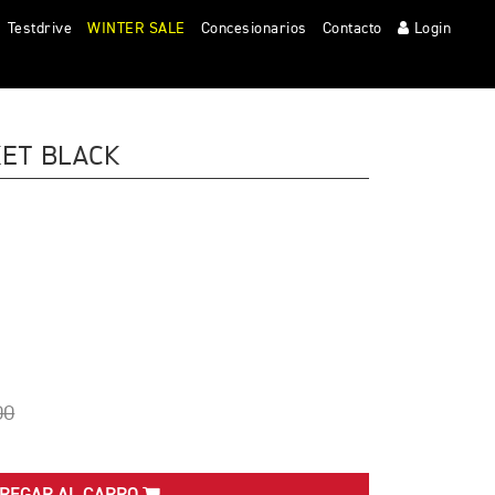
Clos
Testdrive
WINTER SALE
Concesionarios
Contacto
Login
ET BLACK
A
00