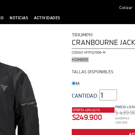
Cotizar
IO
NOTICIAS
ACTIVIDADES
TRIUMPH
CRANBOURNE JACK
CODIGO:
MTPS21306-M
HOMBRE
TALLAS DISPONIBLES:
M
CANTIDAD:
PRECIO LIST
OFERTA 43%
DCTO
$ 439.9
$249.900
AHORRAS:
$190.000