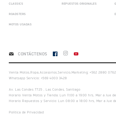
CLASSICS
REPUESTOS ORIGINALES
ROADSTERS
MOTOS USADAS
CONTÁCTENOS
Venta Motos,Ropa,Accesorios,Servicio,Marketing: +562 2880 0762
Whatsapp Servicio: +569 4003 3428
Av. Las Condes 7725 , Las Condes, Santiago
Horario Venta Motos y Tienda: Lun 11:00 a 19:00 hrs, Mar a Jue de 
Horario Repuestos y Servicio: Lun 08:00 a 18:00 hrs, Mar a Jue de
Política de Privacidad