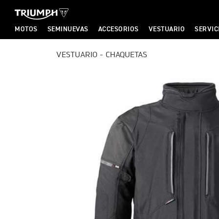
MOTOS
SEMINUEVAS
ACCESORIOS
VESTUARIO
SERVIC
T
VESTUARIO - CHAQUETAS
T
R
R
I
I
U
U
M
M
P