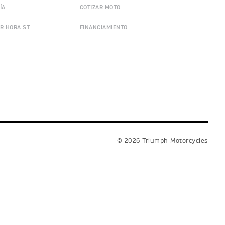
ÍA
COTIZAR MOTO
R HORA ST
FINANCIAMIENTO
© 2026 Triumph Motorcycles