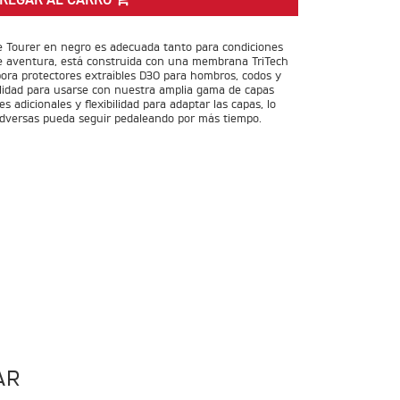
REGAR AL CARRO
Tourer en negro es adecuada tanto para condiciones
e aventura, está construida con una membrana TriTech
pora protectores extraíbles D3O para hombros, codos y
bilidad para usarse con nuestra amplia gama de capas
s adicionales y flexibilidad para adaptar las capas, lo
adversas pueda seguir pedaleando por más tiempo.
AR